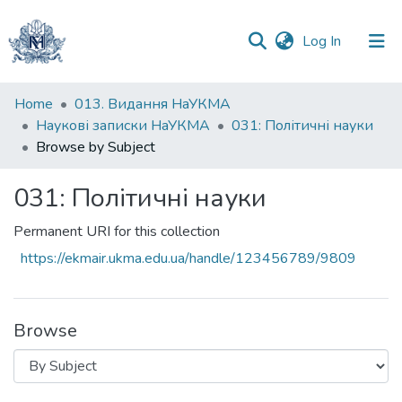
(current)
Log In
Communities
Home
013. Видання НаУКМА
&
Наукові записки НаУКМА
031: Політичні науки
Collections
Browse by Subject
All of DSpace
031: Політичні науки
Permanent URI for this collection
https://ekmair.ukma.edu.ua/handle/123456789/9809
Browse