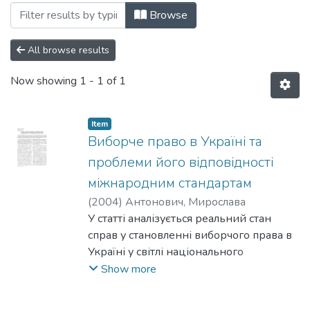
Browsing 031: Політичні науки by Subj
Browse
All browse results
Now showing
1 - 1 of 1
Item
Виборче право в Україні та
проблеми його відповідності
міжнародним стандартам
(
2004
)
Антонович, Мирослава
У статті аналізується реальний стан
справ у становленні виборчого права в
Україні у світлі національного
законодавства та міжнародно-
Show more
правових актів у цій сфері. Розглянуто
питання рівного доступу жінок та