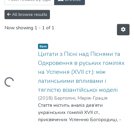
All browse results
Now showing
1 - 1 of 1
Item
Цитати з Пісні над Піснями та
Одкровення в руських гоміліях
на Успення (XVII ст.): між
латинськими впливами і
Loading...
тяглістю візантійської моделі
(
2018
)
Бартоліні, Марія-Грація
Стаття містить аналіз дев’яти
українських гомілій XVII ст.,
присвячених Успенню Богородиці, -
проповідей Лазаря Барановича,