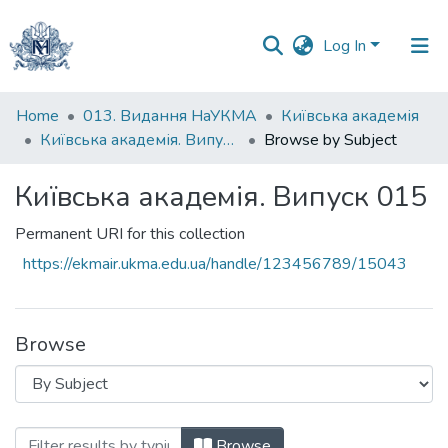
Log In
Communities
Home
013. Видання НаУКМА
Київська академія
&
Київська академія. Випуск 015
Browse by Subject
Collections
Київська академія. Випуск 015
All of DSpace
Permanent URI for this collection
https://ekmair.ukma.edu.ua/handle/123456789/15043
Browse
Browsing Київська академія. Випуск 015
Browse