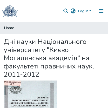
Log In
Communities
Home
&
Collections
Дні науки Національного
університету "Києво-
All of DSpace
Могилянська академія" на
факультеті правничих наук.
2011-2012