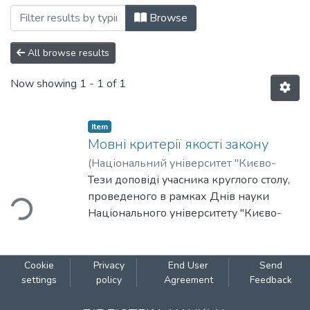
Browsing Дні науки Національного уні
Browse
All browse results
Now showing
1 - 1 of 1
Item
Мовні критерії якості закону
(
Національний університет "Києво-
Могилянська академія"
Тези доповіді учасника круглого столу,
,
2012
)
ading...
Артикуца, Наталія
проведеного в рамках Днів науки
Національного університету "Києво-
Могилянська академія" на факультеті
правничих наук у 2011-2012 роках.
Cookie
Privacy
End User
Send
settings
policy
Agreement
Feedback