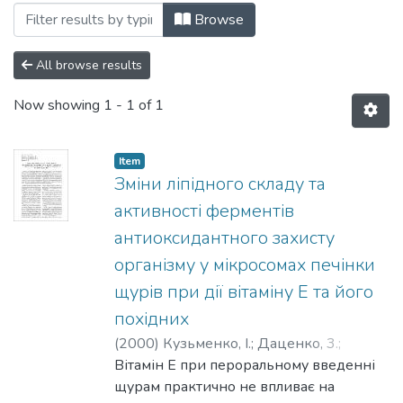
Browsing 018: Біологія та екологія by S
Browse
All browse results
Now showing
1 - 1 of 1
Item
Зміни ліпідного складу та
активності ферментів
антиоксидантного захисту
організму у мікросомах печінки
щурів при дії вітаміну Е та його
похідних
(
2000
)
Кузьменко, І.
;
Даценко, 3.
;
Донченко, Галина
Вітамін Е при пероральному введенні
;
Дмитренко, Т.
;
Кліменко, К.
щурам практично не впливає на
;
Нечитайло, Л.
;
Кривенко,