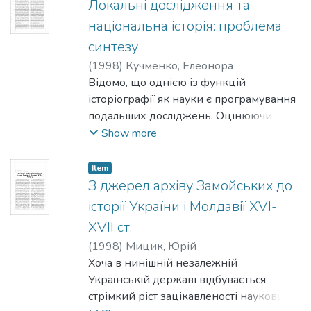
агентом” на міжнародній арені, з
Локальні дослідження та
іншого — не треба оминати увагою
національна історія: проблема
позитив виходу з ізоляції, в якій
синтезу
опинилася православна церква у перші
(
1998
)
Кучменко, Елеонора
післявоєнні роки.
Відомо, що однією із функцій
історіографії як науки є програмування
подальших досліджень. Оцінюючи
історіографічну ситуацію, яка відбиває
Show more
нові тенденції у світовій історичній
науці, вітчизняні історики можуть
Item
зробити деякі практичні висновки і
З джерел архіву Замойських до
визначити нагальні завдання в
історії України і Молдавії XVI-
дослідженні різних хронологічних
XVII ст.
періодів та областей громадянської
(
1998
)
Мицик, Юрій
історії. Для цього необхідно, по-перше,
Хоча в нинішній незалежній
звернути особливу увагу на ті
Українській державі відбувається
проблеми, які викликають наукову
стрімкий ріст зацікавленості науковців
полеміку, і запропонувати свою