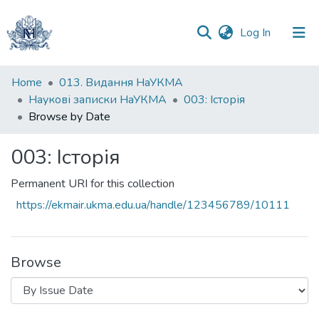
(current)
Log In
Communities
Home
013. Видання НаУКМА
&
Наукові записки НаУКМА
003: Історія
Collections
Browse by Date
All of DSpace
003: Історія
Permanent URI for this collection
https://ekmair.ukma.edu.ua/handle/123456789/10111
Browse