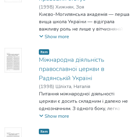
рідну мову, культуру, повернення
(
1998
)
Хижняк, Зоя
народу незаслужено забутих імен
Києво-Могилянська академія — перша
завжди залишалась тією ареною, на
вища школа України — відіграла
якій кувались політичні погляди і
важливу роль не лише у вітчизняній
програми, загартовувався і мужнів
історії, а й справила великий вплив на
Show more
авангард національного руху.
духовне життя інших слов’янських
народів. Ось чому вона привертала й
Item
продовжує привертати увагу
Міжнародна діяльність
українських та зарубіжних дослідників
православної церкви в
— істориків, філософів, мовознавців,
Радянській Україні
фахівців з історії культури, релігії,
(
1998
)
Шліхта, Наталія
суспільної думки, мистецтва тощо.
Питання міжнародної діяльності
церкви є досить складним і далеко не
однозначним. З одного боку, легко
звинувачувати церковних діячів у
Show more
співробітництві з радянською владою,
називаючи церкву “радянським
Item