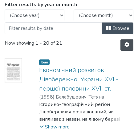
Browsing 003: Історія by Issue Date
Filter results by year or month
Browse
Now showing
1 - 20 of 21
Item
Економічний розвиток
Лівобережної України XVI -
першої половини XVII ст.
(
1998
)
Балабушевич, Тетяна
Історико-географічний регіон
Лівобережжя розташований, як
випливає з назви, на лівому березі
Дніпра. За сучасним адміністративно-
Show more
територіальним поділом до нього