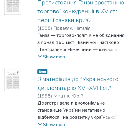
китайського за походженням варіанту
Протистояння Ганзи зростанню
буддизму, ієрогліфічна писемність,
торгової конкуренції в XV ст.:
багатовікове панування у державних
перші ознаки кризи
ділових паперах китайської мови— все
(
1998
)
Подаляк, Наталія
це споріднює Японію з Китаєм, Кореєю,
Ганза — торгово-політичне об’єднання
В’єтнамом.
з понад 160 міст Північної і частково
Центральної Німеччини — існувала з
середини XII до середини XVII ст. і
Show more
відіграла значну роль в економічному,
політичному і культурному розвитку
Item
Європи, торгівля якої була охоплена
З матеріалів до "Українського
численними ганзейськими
дипломатарію XVI-XVIII ст."
підрозділами та філіями. Особливе
(
1998
)
Мицик, Юрій
місце в системі Г анзи посідали
Довготривале підколоніальне
розташовані вздовж балтійського
становище України негативно
узбережжя вендські міста Любек,
відбилося і на розвитку української
Росток, Вісмар та інші, які протягом XIII
історичної науки. Про це вже не раз
Show more
—XIV ст. зуміли створити не тільки
писалося й говорилося і тому вкажемо