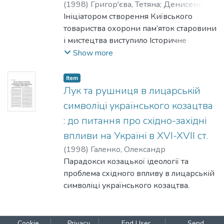
Після смерті в 1622 р. Сагайдачний
(
1998
)
Григор'єва, Тетяна
;
Денисенко,
залишив велику частину майна у своєму
Галина
Ініціатором створення Київського
заповіті на потреби школи і тим зробив
товариства охорони пам’яток старовини
прецедент для своїх наступників.
і мистецтва виступило Історичне
наукове товариство Нестора-
Show more
Літописця, що діяло при Київському
університеті. На одному із своїх зібрань,
Item
обговорюючи питання про стан у Києві
Лук та рушниця в лицарській
пам’яток давньоруського періоду, члени
символіці українського козацтва
товариства дійшли висновку про
: до питання про східно-західні
необхідність вжити термінових заходів
впливи на Україні в XVI-XVII ст.
по їхній охороні й збереженню. За
дорученням товариства його голова Ю.
(
1998
)
Галенко, Олександр
А. Кулаківський звернувся за
Парадокси козацької ідеології та
допомогою до генерал-губернатора
проблема східного впливу в лицарській
Київської, Подільської і Волинської
символіці українського козацтва.
губерній Ф. Ф. Трєпова, котрий
підтримав ініціативу вчених,
організував і провів ряд засідань
Cookie
Privacy
End User
Send