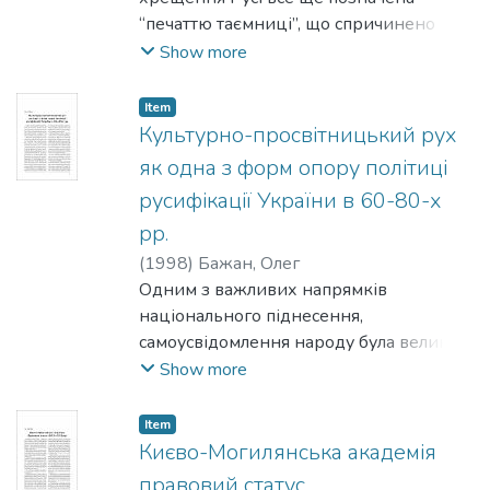
контексті окремого порайонного
“печаттю таємниці”, що спричинено
дослідження України була припинена
станом джерел, коло яких залишається
Show more
ще в 20-х роках нашого сторіччя.
практично незмінним, а зміст —
сповненим смислових лакун, протиріч і
Item
непевностей. Про кардинальні
Культурно-просвітницький рух
моменти цієї події — час і обставини
як одна з форм опору політиці
особистого хрещення князя
русифікації України в 60-80-х
Володимира, охрещення ним киян,
рр.
встановлення Київської ієрархії — ми
маємо, за висловом М. Грушевського,
(
1998
)
Бажан, Олег
“тільки загальні, сумаричні згадки”, або
Одним з важливих напрямків
непевні, до того ж суперечливі дані, що
національного піднесення,
не сприяє розв’язанню згаданих
самоусвідомлення народу була велика
питань.
та багатогранна культурницька і
Show more
просвітницька діяльність, яку
протиставляли процесу русифікації
Item
України кращі представники
Києво-Могилянська академія
української інтелігенції. Боротьба за
правовий статус