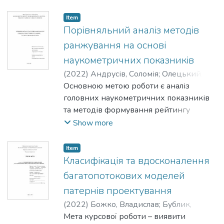
систем. Для дослідження було
використано методи науково-
Item
методологічного аналізу підручників,
Порівняльний аналіз методів
наукових статей, монографій; синтез;
ранжування на основі
порівняння та узагальнення
наукометричних показників
теоретичних положень. У роботі
(
2022
)
Андрусів, Соломія
;
Олецький,
аналізується сучасний стан питання,
Олексій
Основною метою роботи є аналіз
пояснюються основні теоретичні
головних наукометричних показників
відомості клітинних автоматів, підходи,
та методів формування рейтингу
їхня класифікація та детально
науковця на їх основі. У роботі буде
Show more
описується на прикладі Гра Життя,
використано такі основні метрики, як
аналізуються проблеми та їхнє
індекс Хірша та PageRank.
вирішення за допомогою моделювання
Item
Класифікація та вдосконалення
складних процесів та використання
клітинних автоматів.
багатопотокових моделей
патернів проектування
(
2022
)
Божко, Владислав
;
Бублик,
Володимир
Мета курсової роботи – виявити