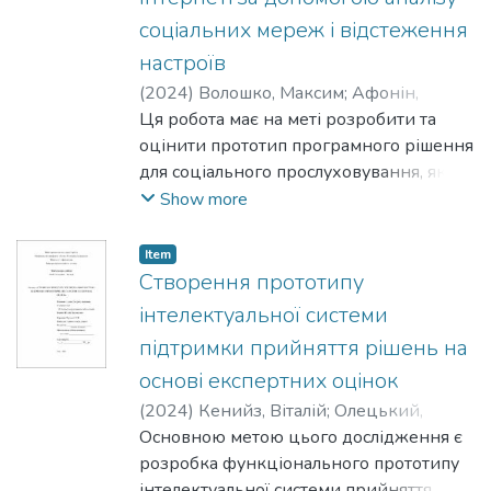
соціальних мереж і відстеження
настроїв
(
2024
)
Волошко, Максим
;
Афонін,
Андрій
Ця робота має на меті розробити та
оцінити прототип програмного рішення
для соціального прослуховування, який
допомагає компаніям відстежувати та
Show more
керувати репутацією свого бренду в
інтернеті за допомогою аналізу
Item
соціальних мереж і відстеження
Створення прототипу
настроїв.
інтелектуальної системи
підтримки прийняття рішень на
основі експертних оцінок
(
2024
)
Кенийз, Віталій
;
Олецький,
Олексій
Основною метою цього дослідження є
розробка функціонального прототипу
інтелектуальної системи прийняття