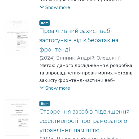
рішень на основі експертних оцінок.
Show more
Item
Проактивний захист веб-
застосунків від кібератак на
фронтенді
(
2024
)
Винник, Андрій
;
Олецький,
Олексій
Метою даного дослідження є розробка
та впровадження проактивних методів
захисту фронтенд-частини веб-
застосунків від кібератак.
Show more
Item
Cтворення засобів підвищення
ефективності програмованого
управління пам'яттю
(
2025
)
Депешко, Владислав
;
Бублик,