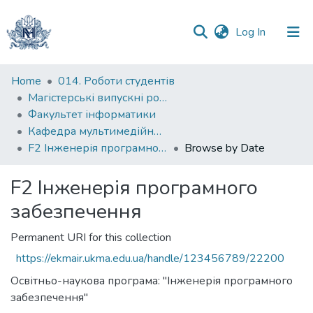
(current)
Log In
Communities
Home
014. Роботи студентів
&
Магістерські випускні роботи
Collections
Факультет інформатики
Кафедра мультимедійних систем
All of DSpace
F2 Інженерія програмного забезпечення
Browse by Date
F2 Інженерія програмного
забезпечення
Permanent URI for this collection
https://ekmair.ukma.edu.ua/handle/123456789/22200
Освітньо-наукова програма: "Інженерія програмного
забезпечення"