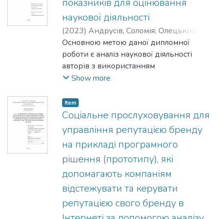
показників для оцінювання
програмному забезпеченні
наукової діяльності
(
2023
)
Андрусів, Соломія
;
Олецький,
Олексій
Основною метою даної дипломної
роботи є аналіз наукової діяльності
авторів з використанням
наукометричних показників та
Show more
визначенням основних
закономірностей на їх основі. У роботі
Item
використано такі основні метрики, як
Соціальне прослуховування для
індекс Хірша, кількість цитувань,
управління репутацією бренду
кількість робіт з кількістю цитувань
на прикладі програмного
більше 10 (індекс i10), імпакт-фактор та
рішення (прототипу), які
кількість публікацій. Крім того, будуть
проаналізовані основні метрики, які
допомагають компаніям
застосовуються в популярних наукових
відстежувати та керувати
журналах, їх класифікації та
репутацією свого бренду в
ефективність.
Інтернеті за допомогою аналізу