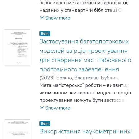
особливості механізмів синхронізації,
наданих у стандартній бібліотеці C++ та
вдосконалити з їх допомогою
Show more
багатопотокові моделі взірців
проектування.
Item
Застосування багатопотокових
моделей взірців проектування
для створення масштабованого
програмного забезпечення
(
2023
)
Божко, Владислав
;
Бублик,
Володимир
Мета магістерської роботи – виявити,
яким чином асинхронні моделі взірців
проектування можуть бути застосовані
у створенні масштабованого
Show more
багатопотокового ПЗ та створити
відповідні спеціалізації взірців для
Item
вдосконалення механізмів комунікації
Використання наукометричних
компонентів у масштабованому