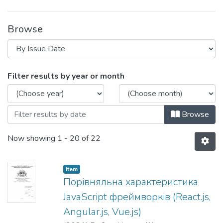
Browse
Browsing F2 Інженерія програмного за
Filter results by year or month
Browse
Now showing
1 - 20 of 22
Item
Порівняльна характеристика
JavaScript фреймворків (React.js,
Angular.js, Vue.js)