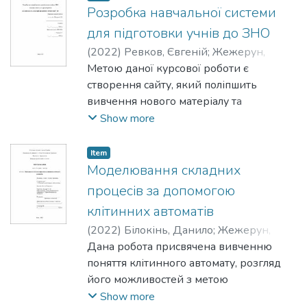
решітки КА, та як моделі змінюють
Розробка навчальної системи
параметри решітки для власних потреб.
для підготовки учнів до ЗНО
У другому розділі розглянуті
(
2022
)
Ревков, Євгеній
;
Жежерун,
характеристики агентів КА, та як моделі
Олександр
Метою даної курсової роботи є
використовують, додають або
створення сайту, який поліпшить
змінюють ці характеристики.
вивчення нового матеріалу та
підготовку до ЗНО для учнів старших
Show more
класів навчальних закладів.
Item
Моделювання складних
процесів за допомогою
клітинних автоматів
(
2022
)
Білокінь, Данило
;
Жежерун,
Олександр
Дана робота присвячена вивченню
поняття клітинного автомату, розгляд
його можливостей з метою
моделювання складних процесів та
Show more