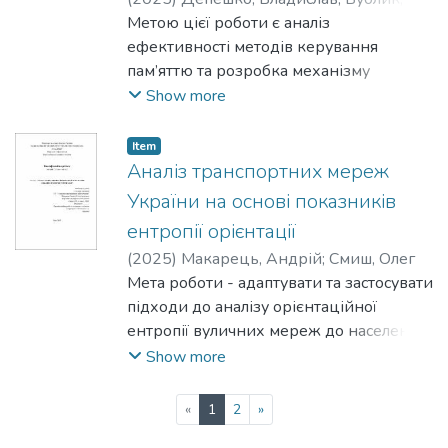
Володимир
Метою цієї роботи є аналіз
ефективності методів керування
пам’яттю та розробка механізму
керування пам’яттю у C++, що поєднує
Show more
найкращі риси традиційних підходів із
автоматизованим збирачем сміття.
Item
Аналіз транспортних мереж
України на основі показників
ентропії орієнтації
(
2025
)
Макарець, Андрій
;
Смиш, Олег
Мета роботи - адаптувати та застосувати
підходи до аналізу орієнтаційної
ентропії вуличних мереж до населених
пунктів України.
Show more
(current)
«
1
2
»