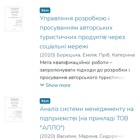
неприбуткової громадської організації;
перевірка відповідності поточної
Item
корпоративної культури АЙСЕКа в
Управління розробкою і
Києві до стратегічного напрямку
просуванням авторських
організації; вирішення проблем, які
туристичних продуктів через
виникають під час створення
соціальні мережі
корпоративної культури, та
знаходження шляхів, які можуть
(
2020
)
Борецька, Емілія
;
Пріб, Катерина
допомогти вдосконалити неприбуткову
Мета кваліфікаційної роботи –
громадську організацію шляхом
запропонувати підходи до розробки і
покращень в корпоративній культурі.
просування авторського туристичного
продукту через соціальні мережі.
Show more
Item
Аналіз системи менеджменту на
підприємстві (на прикладі ТОВ
"АЛЛО")
(
2020
)
Василик, Марина
;
Сидоренко,