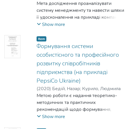
Оксана
Мета дослідження проаналізувати
систему менеджменту та навести шляхи
її удосконалення на прикладі компанії
"АЛЛО".
Show more
Item
Формування системи
особистісного та професійного
розвитку співробітників
підприємства (на прикладі
PepsiCo Ukraine)
(
2020
)
Бедій, Назар
;
Курило, Людмила
Метою роботи є надання теоретико-
методичних та практичних
рекомендацій щодо формування,
впровадження та оцінювання
Show more
ефективної системи особистісного та