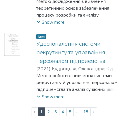
Ірина
Метою дослідження є вивчення
теоретичних основ забезпечення
процесу розробки та аналізу
інвестиційної стратегії в особливості
Show more
методів та етапів формування і аналізу
інвестиційної стратегії ТОВ "Люстдорф"
Item
та розробки заходів для надання
Удосконалення системи
рекомендацій для покращення
рекрутингу та управління
інвестиційної стратегії ТОВ "Люстдорф".
персоналом підприємства
(
2021
)
Кудрицька, Олександра
;
Курило,
Людмила
Метою роботи є вивчення системи
рекрутингу й управління персоналом
підприємства та аналіз сучасних шляхів
удосконалення цих процесів для
Show more
адаптації організацій до нових умов
функціонування бізнесу.
(current)
«
1
2
3
4
5
...
18
»