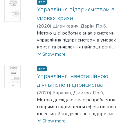
професійного розвитку співробітників
Item
компаній на прикладі PepsiCo Ukraine,
Управління підприємством в
не лише як елементу мотивації
умовах кризи
працівників, але і як елементу
(
2020
)
Шлемкевич, Дарій
;
Пріб,
покращення ефективності бізнесу.
Катерина
Метою цієї роботи є аналіз системи
управління підприємством в умовах
кризи та виявлення найпоширеніших
проблем під час кризового
Show more
регулювання та шляхів їх вирішення.
Item
Управління інвестиційною
діяльністю підприємства
(
2020
)
Караван, Дмитро
;
Пріб,
Катерина
Метою дослідження є розроблення
напрямів підвищення ефективності
інвестиційної діяльності підприємства
та реалізації інвестиційних проектів з
Show more
метою виходу на нові ринки збуту та