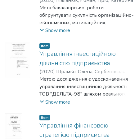
(
2020
)
Маланюк, Роман
;
Пріб, Катерина
Мета бакалаврської роботи
обґрунтувати сукупність організаційно-
економічних, мотиваційних,
управлінських, соціально-
Show more
психологічних та інших заходів щодо
подолання опору персоналу в умовах
Item
реалізації організаційних змін.
Управління інвестиційною
діяльністю підприємства
(
2020
)
Шрамко, Олена
;
Сербенівська,
Аліна
Метою дослідження є удосконалення
управління інвестиційною діяльності
ТОВ "ДЕЛЬТА-98" шляхом реального
капіталовкладення у матеріальні та
Show more
нематеріальні активи підприємства, що
сприятиме розширенню діяльності
Item
підприємства та підвищення його
Управління фінансовою
ефективності.
стратегією підприємства