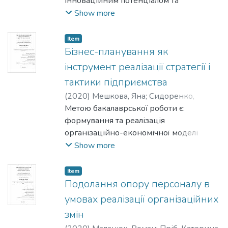
інноваційним потенціалом та
підвищення ефективності інноваційної
Show more
діяльності вітчизняних туристичних
підприємств.
Item
Бізнес-планування як
інструмент реалізації стратегії і
тактики підприємства
(
2020
)
Мешкова, Яна
;
Сидоренко,
Оксана
Метою бакалаврської роботи є:
формування та реалізація
організаційно-економічної моделі
бізнес-планування та розробка
Show more
ефективної системи прийняття
управлінських рішень.
Item
Подолання опору персоналу в
умовах реалізації організаційних
змін