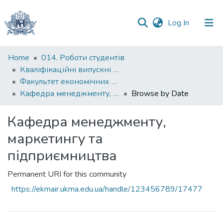
(current)
Log In
Communities
Home
014. Роботи студентів
&
Кваліфікаційні випускні роботи здобувачів вищої освіти бакалаврських програм
Collections
Факультет економічних наук
Кафедра менеджменту, маркетингу та підприємництва
Browse by Date
All of DSpace
Кафедра менеджменту,
маркетингу та
підприємництва
Permanent URI for this community
https://ekmair.ukma.edu.ua/handle/123456789/17477