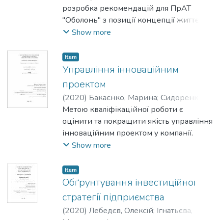
розробка рекомендацій для ПрАТ
"Оболонь" з позиції концепції життєвих
циклів.
Show more
Item
Управління інноваційним
проектом
(
2020
)
Бакаєнко, Марина
;
Сидоренко,
Оксана
Метою кваліфікаційної роботи є
оцінити та покращити якість управління
інноваційним проектом у компанії.
Show more
Item
Обґрунтування інвестиційної
стратегії підприємства
(
2020
)
Лебедєв, Олексій
;
Ігнатьєва,