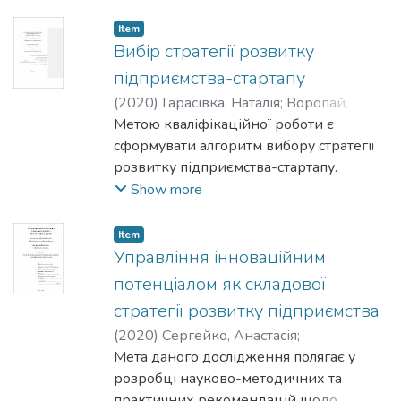
рекомендацій для покращення наявної
стратегії підприємства ТОВ "Джубл
Item
СНГ".
Вибір стратегії розвитку
підприємства-стартапу
(
2020
)
Гарасівка, Наталія
;
Воропай,
Ольга
Метою кваліфікаційної роботи є
сформувати алгоритм вибору стратегії
розвитку підприємства-стартапу.
Show more
Item
Управління інноваційним
потенціалом як складової
стратегії розвитку підприємства
(
2020
)
Сергейко, Анастасія
;
Сербенівська, Аліна
Мета даного дослідження полягає у
розробці науково-методичних та
практичних рекомендацій щодо