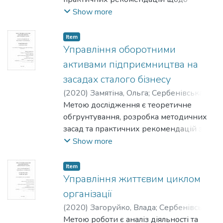
комплексного підходу до управління
Show more
інноваційним потенціалом
підприємства.
Item
Управління оборотними
активами підприємництва на
засадах сталого бізнесу
(
2020
)
Замятіна, Ольга
;
Сербенівська,
Аліна
Метою дослідження є теоретичне
обгрунтування, розробка методичних
засад та практичних рекомендацій з
підвищення ефективності
Show more
використання оборотних коштів на
підприємстві.
Item
Управління життєвим циклом
організації
(
2020
)
Загоруйко, Влада
;
Сербенівська,
Аліна
Метою роботи є аналіз діяльності та