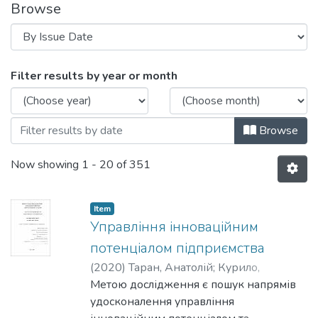
Browse
Browsing Кафедра менеджменту, марке
Filter results by year or month
Browse
Now showing
1 - 20 of 351
Item
Управління інноваційним
потенціалом підприємства
(
2020
)
Таран, Анатолій
;
Курило,
Людмила
Метою дослідження є пошук напрямів
удосконалення управління