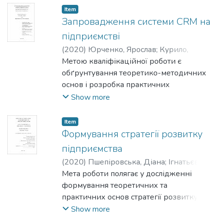
збільшення прибутку.
Item
Запровадження системи CRM на
підприємстві
(
2020
)
Юрченко, Ярослав
;
Курило,
Людмила
Метою кваліфікаційної роботи є
обґрунтування теоретико-методичних
основ і розробка практичних
рекомендацій щодо запровадження
Show more
системи CRM на підприємстві у
реальних ринкових умовах з
Item
використанням сучасних інноваційних
Формування стратегії розвитку
рішень.
підприємства
(
2020
)
Пшепіровська, Діана
;
Ігнатьєва,
Ірина
Мета роботи полягає у дослідженні
формування теоретичних та
практичних основ стратегії розвитку
підприємства та внесенні
Show more