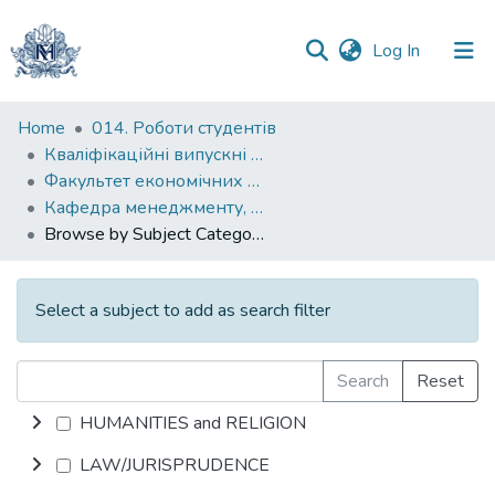
(current)
Log In
Communities
Home
014. Роботи студентів
&
Кваліфікаційні випускні роботи здобувачів вищої освіти бакалаврських програм
Collections
Факультет економічних наук
Кафедра менеджменту, маркетингу та підприємництва
All of DSpace
Browse by Subject Category
Select a subject to add as search filter
Search
Reset
HUMANITIES and RELIGION
LAW/JURISPRUDENCE