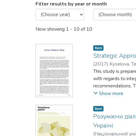
Browsing Центр досліджен
Filter results by year or month
Now showing
1 - 10 of 10
Item
Strategic Appro
(
2017
)
Kyselova, Te
This study is prepar
with regards to inte
recommendations. Thi
conducted by the aut
Show more
situation, main stak
into the court syste
Item
Given the specific so
Розуміючи діал
integration of mediat
Україні
the voluntary scheme
(
Національний уні