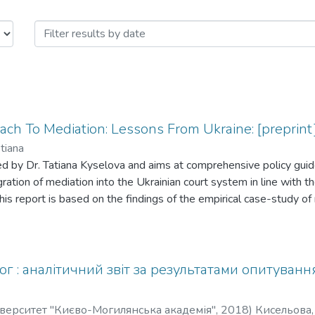
ь медіації та діалогу by Issue Dat
ach To Mediation: Lessons From Ukraine: [preprint
tiana
ed by Dr. Tatiana Kyselova and aims at comprehensive policy guide
gration of mediation into the Ukrainian court system in line with 
s report is based on the findings of the empirical case-study of
hor as a Marie Curie postdoctoral fellow in 2016-2017. The repor
eholders of mediation, piloted court mediation schemes, possible 
m, and recommendations for further actions. The main findings of 
cio-political context in Ukraine and relative cost- and time-effici
ог : аналітичний звіт за результатами опитування
ion into the court system will achieve better results if it is soft,
s of court mediation and decentralized professional self-regula
верситет "Києво-Могилянська академія"
,
2018
)
Кисельова,