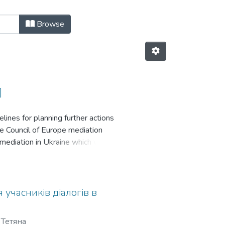
e
Browse
]
lines for planning further actions
the Council of Europe mediation
 mediation in Ukraine which was
t offers analysis of the current
scenarios of mediation integration
the study are as follows.
ency of Ukrainian courts,
 учасників діалогів в
 gradual but quick - beginning from
tion with minimum state
 Тетяна