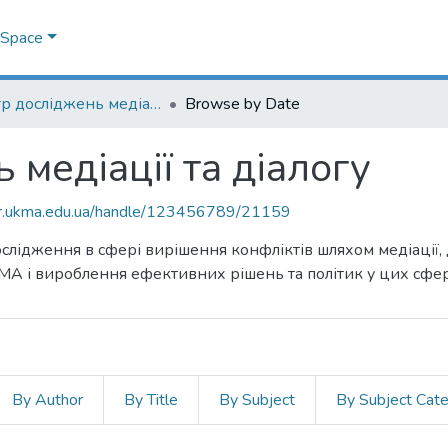
DSpace
Центр досліджень медіації та діалогу
Browse by Date
 медіації та діалогу
air.ukma.edu.ua/handle/123456789/21159
ослідження в сфері вирішення конфліктів шляхом медіації, 
А і вироблення ефективних рішень та політик у цих сфе
By Author
By Title
By Subject
By Subject Cat