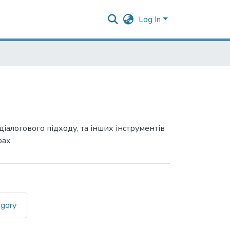
Log In
діалогового підходу, та інших інструментів
рах
egory