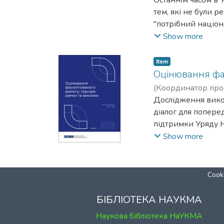
тем, які не були ре
"потрібний націон
чіткого розуміння
Show more
професійно фасиліт
експертної спільн
Item
щодо перехідного
Оцінювання фаси
інтегрують належ
(
Координатор прое
підходи. Тому про
Дослідження викон
проведення діалог
діалог для попере
синергії.
підтримки Уряду 
Задля забезпеченн
підходів і рамок 
Show more
такої синергії гр
підвищення обізна
перехідного право
аналізу наукових 
до інтеграції фаси
конфліктів. Цей м
Cooki
правосуддя в Украї
з міжнародних дос
аналітичній записц
оцінювання таким 
БІБЛІОТЕКА НАУКМА
поточній роботі з
Наукова бібліотека НаУКМА
потрібно буде ада