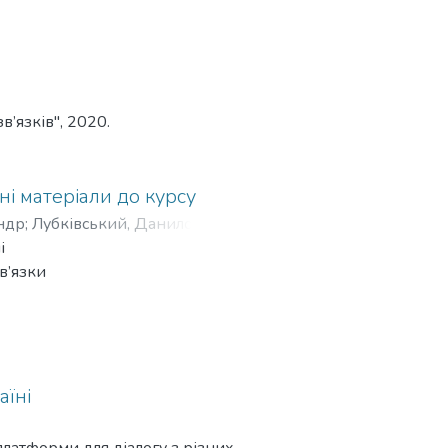
в’язків", 2020.
чні матеріали до курсу
ндр
;
Лубківський, Данило
;
і
лєв, Максим
в’язки
аїні
платформи для діалогу з різних