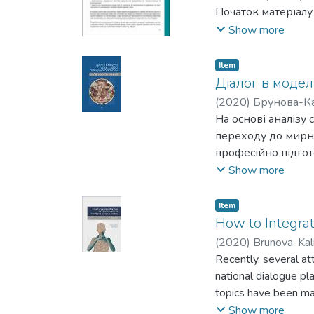
Початок матеріалу 
січні 2017 р. (післ
Show more
презентовано на ві
Продовжено написа
Item
публікацію, а як і
Діалог в модел
правильний шлях, т
(
2020
)
Брунова-Ка
На основі аналізу
переходу до мирно
професійно підгот
й імплементації м
Show more
визначено особлив
правосуддя, концеп
Item
публічних консуль
How to Integrat
рішень; 3) діалог 
(
2020
)
Brunova-Kali
відомих досліджен
Recently, several a
запропоновано тем
national dialogue pl
обґрунтовано осно
topics have been ma
упровадження держ
been fully impleme
Show more