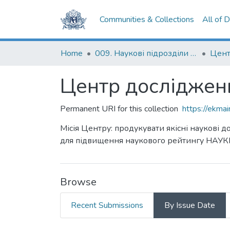
Communities & Collections
All of 
Home
009. Наукові підрозділи НаУКМА
Центр досліджень
Permanent URI for this collection
https://ekm
Місія Центру: продукувати якісні наукові д
для підвищення наукового рейтингу НАУКМ
Browse
Recent Submissions
By Issue Date