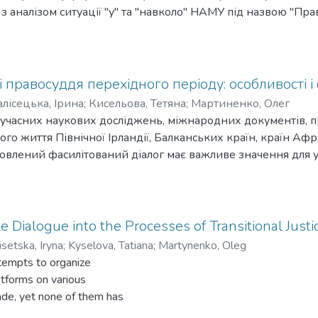
з аналізом ситуації "у" та "навколо" НАМУ під назвою "Пра
я невдалої стратсесії у грудні 2016 р. та на базі зібраних на
дкритій зустрічі медіаторів, аби загострити увагу на викли
ння у 2019 році, коли з’явились нові виклики та здобутк
сторію очима тих, хто був усередині всіх подій, та як розпо
і правосуддя перехідного періоду: особливості і 
а щоб не забулось, як було насправді.
лісецька, Ірина
;
Кисельова, Тетяна
;
Мартиненко, Олег
 сучасних наукових досліджень, міжнародних документів, 
го життя Північної Ірландії, Балканських країн, країн Афр
овлений фасилітований діалог має важливе значення для 
оделі перехідного правосуддя і має бути інтегрованим в ці
ості організації та проведення фасилітованого діалогу що
туалізовано три функції діалогу в перехідному правосудді:
тацій щодо перехідного правосуддя; 2) діалог як інструме
e Dialogue into the Processes of Transitional Justi
як інструмент примирення і формування суспільних наративі
setska, Iryna
;
Kyselova, Tatiana
;
Martynenko, Oleg
ь і особистого практичного досвіду ведення діалогових пр
ttempts to organize
атичні фокуси діалогів у межах чотирьох напрямів перехі
atforms on various
вні практичні підходи щодо включення фасилітованого ді
de, yet none of them has
авної політики в сфері перехідного правосуддя в Україні
nted. We hear more and