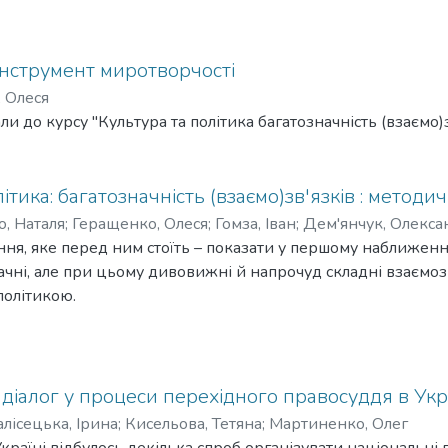
eeds national dialogue".
derstanding of the process
fessionally facilitated
інструмент миротворчості
xt of safe reintegration
 Олеся
icial level as well as among
и до курсу "Культура та політика багатозначність (взаємо)з
cuments on transitional
d in Ukraine also do not
he dialogue approach.
ітика: багатозначність (взаємо)зв'язків : методи
 of development of
, Наталя
;
Геращенко, Олеся
;
Гомза, Іван
;
Дем'янчук, Олекса
onal justice model and
ання, яке перед ним стоїть – показати у першому наближенн
м, Латіфа Маріам
;
Осипчук, Анна
;
Осьмак, Владислава
;
Яков
t levels of Ukrainian
ачні, але при цьому дивовижні й напрочуд складні взаємоз
ter synergy.
політикою.
 діалог у процеси перехідного правосуддя в Укр
лісецька, Ірина
;
Кисельова, Тетяна
;
Мартиненко, Олег
Україні відбулось декілька спроб організувати національні 