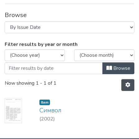
Browse
Browsing Символ by Issue Date
Filter results by year or month
Browse
Now showing
1 - 1 of 1
Item
Символ
(
2002
)