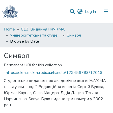
(current)
Log In
Communities
Home
013. Видання НаУКМА
&
Університетська та студентська періодика
Символ
Collections
Browse by Date
All of DSpace
Символ
Permanent URI for this collection
https://ekmair.ukma.edu.ua/handle/123456789/12019
Студентське видання про академічне життя НаУКМА
та актуальні події. Редакційна колегія: Сергій Букша,
Юрмас Каунас, Саша Мацера, Лідія Дацко, Тетяна
Нарчинська, Sonya. Було видано три номери у 2002
році.