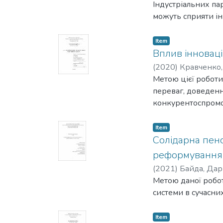
Індустріальних пар
можуть сприяти ін
Item
Вплив інноваці
(
2020
)
Кравченко,
Метою цієї роботи
переваг, доведення
конкурентоспромож
Item
Солідарна пенсі
реформування 
(
2021
)
Байда, Дар
Метою даної робот
системи в сучасни
Item