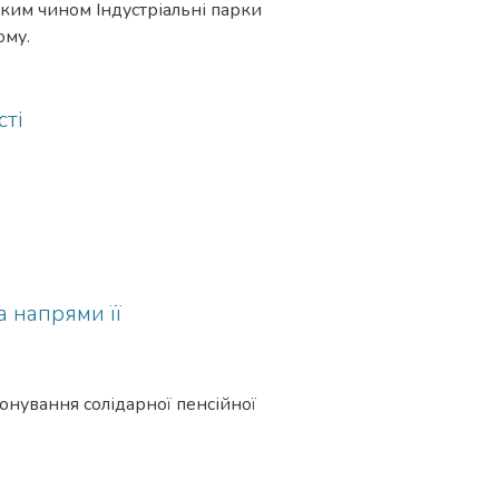
 яким чином Індустріальні парки
ому.
сті
а напрями її
онування солідарної пенсійної