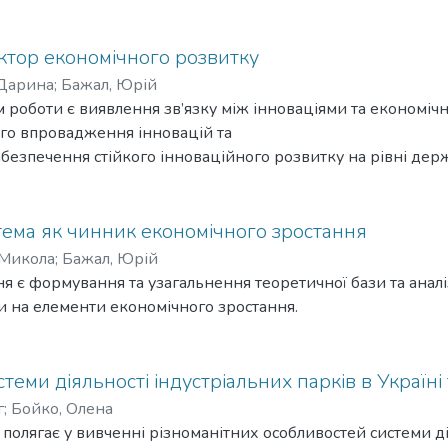
актор економічного розвитку
 Дарина
;
Бажал, Юрій
 роботи є виявлення зв’язку між інноваціями та економіч
го впровадження інновацій та
безпечення стійкого інноваційного розвитку на рівні держ
тема як чинник економічного зростання
 Микола
;
Бажал, Юрій
 є формування та узагальнення теоретичної бази та аналі
и на елементи економічного зростання.
еми діяльності індустріальних парків в Україні т
г
;
Бойко, Олена
​полягає у вивченні різноманітних особливостей системи д