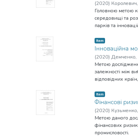
(
2020
)
Королевич,
Головною метою кв
середовищі та ро
парків та інновац
Item
Інноваційна м
(
2020
)
Демченко, 
Метою дослідження
залежності між ви
відповідних країн
Item
Фінансові ризи
(
2020
)
Кузьменко,
Метою даного досл
фінансових ризиків
промисловості.