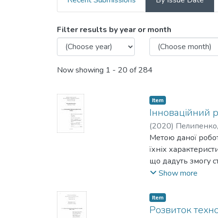
Recent Submissions
By Issue Date
Browsing С1.01 Економіка
Filter results by year or month
Now showing
1 - 20 of 284
Item
Інноваційний р
(
2020
)
Пелипенко,
Метою даної робот
їхніх характерист
що дадуть змогу с
описати конкретні 
Show more
Item
Розвиток техно