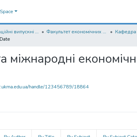
DSpace
Кваліфікаційні випускні роботи здобувачів вищої освіти бакалаврських програм
Факультет економічних наук
 Date
та міжнародні економічн
air.ukma.edu.ua/handle/123456789/18864