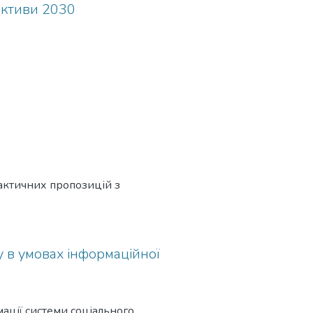
пективи 2030
актичних пропозицій з
у в умовах інформаційної
ації системи соціального