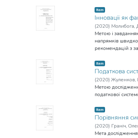
Item
Інновації як ф
(
2020
)
Молибога,
Метою і завданням
напрямків швидко
рекомендацій з за
Item
Податкова сис
(
2020
)
Жуленков,
Метою дослідження
податкової систем
Item
Порівняння сист
(
2020
)
Граніч, Оле
Мета дослідження 