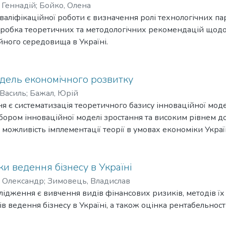
 Геннадій
;
Бойко, Олена
аліфікаційної роботи є визначення ролі технологічних па
зробка теоретичних та методологічних рекомендацій щодо
ійного середовища в Україні.
одель економічного розвитку
Василь
;
Бажал, Юрій
 є систематизація теоретичного базису інноваційної мод
бором інноваційної моделі зростання та високим рівнем 
, можливість імплементації теорії в умовах економіки Украї
ки ведення бізнесу в Україні
 Олександр
;
Зимовець, Владислав
ідження є вивчення видів фінансових ризиків, методів їх
 ведення бізнесу в Україні, а також оцінка рентабельності