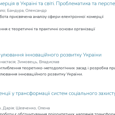
ерція в Україні та світі. Проблематика та перс
ило
;
Бандура, Олександр
бота присвячена аналізу сфери електронної комерції
ння є теоретичні та практичні основи організації
ції, як частини електронного бізнесу в мережі Інтернет.
ення є особливості розвитку електронної комерції в
нених економіках світу.
ої роботи полягає в тому, щоб описати поточний
мулювання інноваційного розвитку України
 внутрішнього ринку електронної комерції,
настасія
;
Зимовець, Владислав
найбільших гравців вітчизняного та іноземного ринку,
глиблення теоретико-методологічних засад і розробка пр
ктиви та напрямки розвитку сфери
лювання інноваційного розвитку України.
 кваліфікаційної роботи описано теоретичну базу
прямку електронної комерції. Описано законодавчу базу
країн, яка регулює це сферу. Визначено специфіку, форми і
енції у трансформації систем соціального захист
уб’єктів електронної комерції.
 представлений загальний аналіз організації
, Дарія
;
Шевченко, Олена
есу в Україні та закордоном, описано приклади успішних
роботи є обґрунтування пріоритетних напрямів трансформ