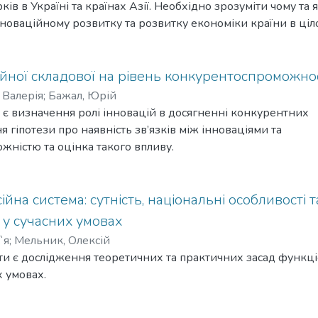
ків в Україні та країнах Азії. Необхідно зрозуміти чому та
новаційному розвитку та розвитку економіки країни в ціл
йної складової на рівень конкурентоспроможно
 Валерія
;
Бажал, Юрій
 є визначення ролі інновацій в досягненні конкурентних
 гіпотези про наявність зв’язків між інноваціями та
ністю та оцінка такого впливу.
йна система: сутність, національні особливості т
у сучасних умовах
`я
;
Мельник, Олексій
и є дослідження теоретичних та практичних засад функці
х умовах.