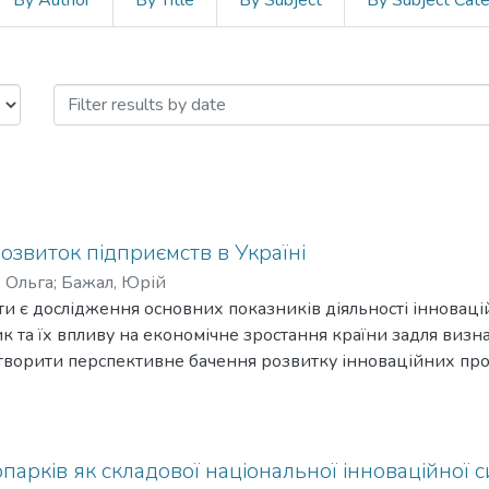
By Author
By Title
By Subject
By Subject Cat
 та міжнародні економічні відноси
озвиток підприємств в Україні
 Ольга
;
Бажал, Юрій
и є дослідження основних показників діяльності інноваці
ик та їх впливу на економічне зростання країни задля виз
творити перспективне бачення розвитку інноваційних про
напрями та перспективи активізації інноваційної діяльност
парків як складової національної інноваційної с