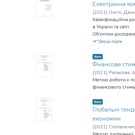
Електронна ком
(
2021
)
Ожго, Дан
Кваліфікаційна ро
в Україні та світі.
Об’єктом дослідже
електронної комер
Show more
Предметом дослідж
Україні та у розви
Item
Мета цієї дипломн
Фінансове сти
стан світового та
(
2021
)
Ряпасова, А
охарактеризувати 
Метою роботи є по
окреслити перспе
фінансового стиму
У першому розділі
основ вивчення на
Item
України та інших 
Глобальні тенд
моделі взаємодії с
економіки
У другому розділі
(
2021
)
Степаненко
електронного бізн
Метою дипломної 