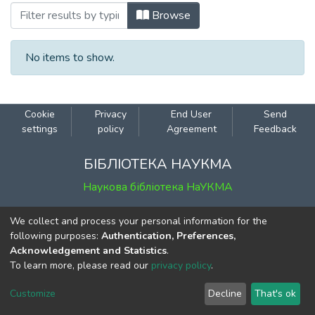
Browsing 029: Біологія та екологія by A
Browse
No items to show.
Cookie
Privacy
End User
Send
settings
policy
Agreement
Feedback
БІБЛІОТЕКА НАУКМА
Наукова бібліотека НаУКМА
ЕЛЕКТРОННИЙ КАТАЛОГ
We collect and process your personal information for the
following purposes:
Authentication, Preferences,
Каталог Наукової бібліотеки НаУКМА
Acknowledgement and Statistics
.
To learn more, please read our
privacy policy
.
КОНТАКТИ
Customize
Decline
That's ok
м. Київ, вул. Григорія Сковороди, 2