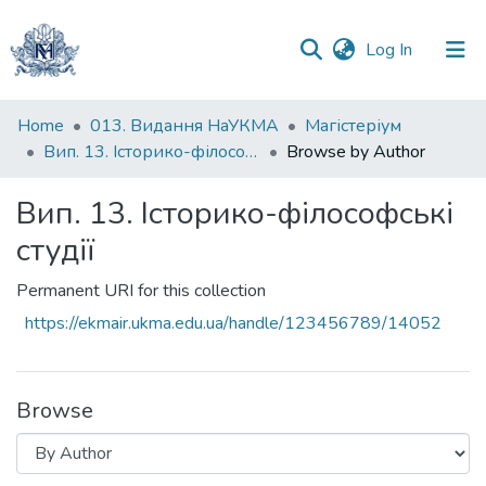
(current)
Log In
Communities
Home
013. Видання НаУКМА
Магістеріум
&
Вип. 13. Історико-філософські студії
Browse by Author
Collections
Вип. 13. Історико-філософські
All of DSpace
студії
Permanent URI for this collection
https://ekmair.ukma.edu.ua/handle/123456789/14052
Browse