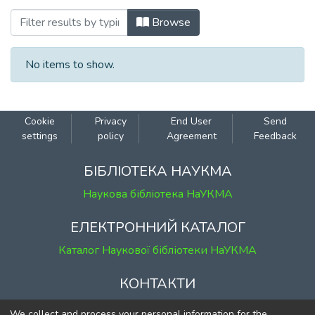
Browsing Вип. 13. Історико-філософські
Browse
No items to show.
Cookie
Privacy
End User
Send
settings
policy
Agreement
Feedback
БІБЛІОТЕКА НАУКМА
Наукова бібліотека НаУКМА
ЕЛЕКТРОННИЙ КАТАЛОГ
Каталог Наукової бібліотеки НаУКМА
КОНТАКТИ
м. Київ, вул. Григорія Сковороди, 2
We collect and process your personal information for the