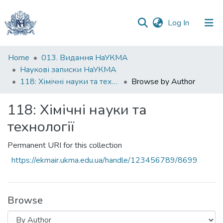
(current)
Log In
Communities
Home
013. Видання НаУКМА
&
Наукові записки НаУКМА
Collections
118: Хімічні науки та технології
Browse by Author
All of DSpace
118: Хімічні науки та
технології
Permanent URI for this collection
https://ekmair.ukma.edu.ua/handle/123456789/8699
Browse