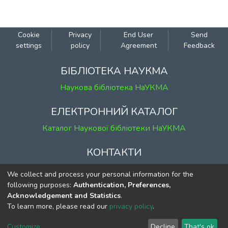
Cookie
Privacy
End User
Send
settings
policy
Agreement
Feedback
БІБЛІОТЕКА НАУКМА
Наукова бібліотека НаУКМА
ЕЛЕКТРОННИЙ КАТАЛОГ
Каталог Наукової бібліотеки НаУКМА
КОНТАКТИ
м. Київ, вул. Григорія Сковороди, 2
We collect and process your personal information for the
к. 1, к. 120
following purposes:
Authentication, Preferences,
Acknowledgement and Statistics
.
тел.
(044) 463-69-31
To learn more, please read our
privacy policy
.
ekmair@ukma.edu.ua
Customize
Decline
That's ok