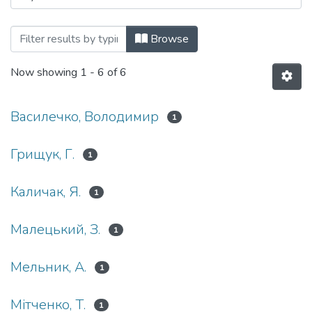
Browsing 118: Хімічні науки та технолог
Browse
Now showing
1 - 6 of 6
Василечко, Володимир
1
Грищук, Г.
1
Каличак, Я.
1
Малецький, З.
1
Мельник, А.
1
Мітченко, Т.
1