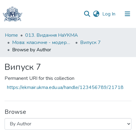
(current)
Log In
Communities
Home
013. Видання НаУКМА
&
Мова: класичне - модерне - постмодерне
Випуск 7
Collections
Browse by Author
All of DSpace
Випуск 7
Permanent URI for this collection
https://ekmair.ukma.edu.ua/handle/123456789/21718
Browse