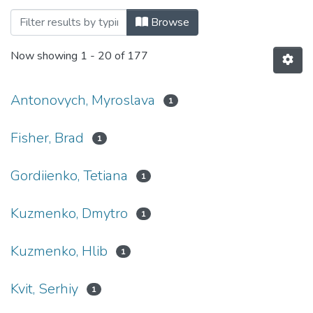
Browsing Докторська школа імені род
Browse
Now showing
1 - 20 of 177
Antonovych, Myroslava
1
Fisher, Brad
1
Gordiienko, Tetiana
1
Kuzmenko, Dmytro
1
Kuzmenko, Hlib
1
Kvit, Serhiy
1