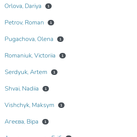
Orlova, Dariya
1
Petrov, Roman
1
Pugachova, Olena
1
Romaniuk, Victoriia
1
Serdyuk, Artem
1
Shvai, Nadiia
1
Vishchyk, Maksym
1
Агеєва, Віра
1