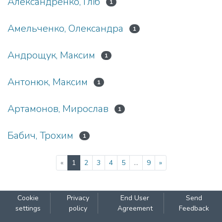
Александренко, Гліб
1
Амельченко, Олександра
1
Андрощук, Максим
1
Антонюк, Максим
1
Артамонов, Мирослав
1
Бабич, Трохим
1
(current)
«
1
2
3
4
5
...
9
»
Cookie
Privacy
End User
Send
settings
policy
Agreement
Feedback