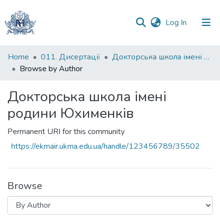
(current)
Log In
Communities
Home
011. Дисертації
Докторська школа імені родини Юхименків
&
Browse by Author
Collections
Докторська школа імені
All of DSpace
родини Юхименків
Permanent URI for this community
https://ekmair.ukma.edu.ua/handle/123456789/35502
Browse