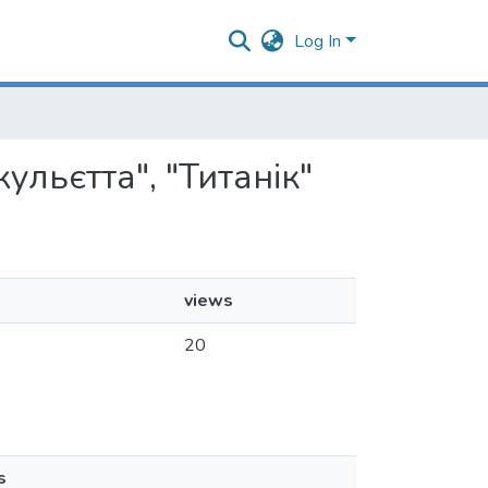
Log In
жульєтта", "Титанік"
views
20
s