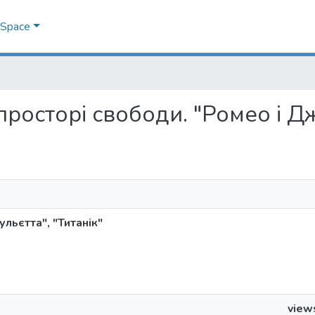
DSpace
 просторі свободи. "Ромео і Д
льєтта", "Титанік"
view