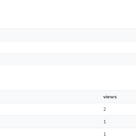
views
2
1
1