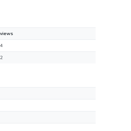
views
4
2