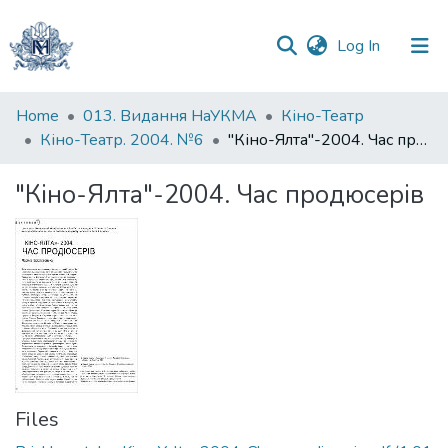
(current)
Log In
Communities
Home
013. Видання НаУКМА
Кіно-Театр
&
Кіно-Театр. 2004. №6
"Кіно-Ялта"-2004. Час продюсерів
Collections
"Кіно-Ялта"-2004. Час продюсерів
All of DSpace
Statistics
Files