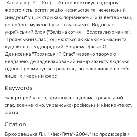
"Антикілер-2", "Єгер"). Автор критикує надмірну
жорстокість, естетизацію насильства та "чеченський
синдром" у цих стрічках, порівнюючи їх із вестернами,
де добро змушене бути "з кулаками". Водночас
український блок ("Залізна сотня", "Золота лихоманка",
"Троянський Спас") оцінюється як кількісно малий та
художньо неоднорідний. Зокрема, фільм О.
Денисенка "Троянський Спас" названо творчою
невдачею, де задекларований намір захисту людської
гідності розминувся з реалізацією, залишивши по собі
лише "химерний фарс".
Keywords
супергерой у кіно
,
кримінальна драма
,
троянський
спас
,
воєнне кіно
,
українсько-російський кіноконтекст
,
стаття
Citation
Брюховецька Л. І. "Кіно-Ялта"-2004. Час продюсерів /