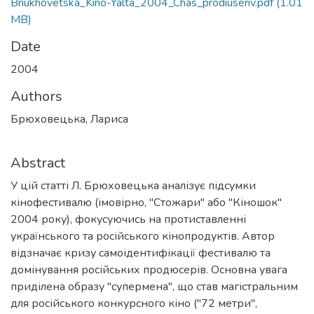
Briukhovetska_Kino-Yalta_2004_Chas_prodiuseriv.pdf
(1.01
MB)
Date
2004
Authors
Брюховецька, Лариса
Abstract
У цій статті Л. Брюховецька аналізує підсумки
кінофестивалю (імовірно, "Стожари" або "Кіношок"
2004 року), фокусуючись на протиставленні
українського та російського кінопродуктів. Автор
відзначає кризу самоідентифікації фестивалю та
домінування російських продюсерів. Основна увага
приділена образу "супермена", що став магістральним
для російського конкурсного кіно ("72 метри",