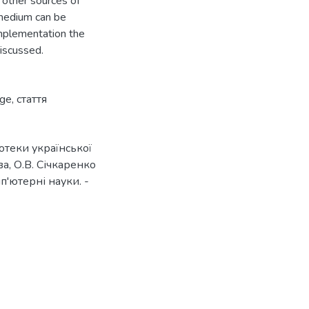
 other sources of
 medium can be
 implementation the
iscussed.
age
,
стаття
отеки української
а, О.В. Січкаренко
п'ютерні науки. -