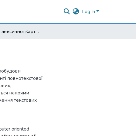
Log In
Розвиток лексичної картотеки української мови
 побудови
нті повнотекстової
ових,
ться напрями
еження текстових
puter oriented