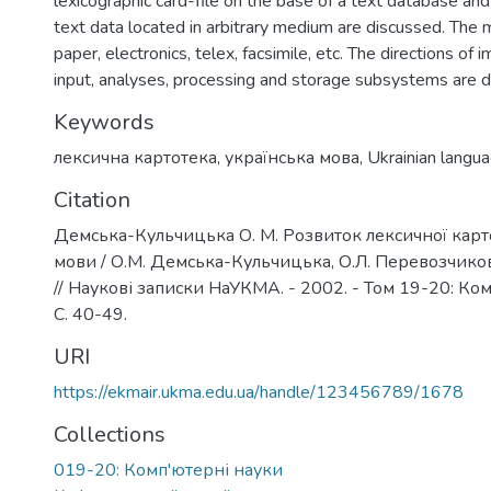
lexicographic card-file on the base of a text database and
text data located in arbitrary medium are discussed. The
paper, electronics, telex, facsimile, etc. The directions of
input, analyses, processing and storage subsystems are d
Keywords
лексична картотека
,
українська мова
,
Ukrainian langu
Citation
Демська-Кульчицька О. М. Розвиток лексичної карт
мови / О.М. Демська-Кульчицька, О.Л. Перевозчиков
// Наукові записки НаУКМА. - 2002. - Том 19-20: Ком
C. 40-49.
URI
https://ekmair.ukma.edu.ua/handle/123456789/1678
Collections
019-20: Комп'ютерні науки