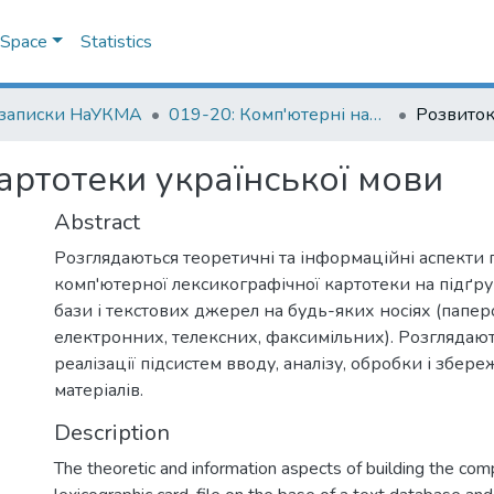
DSpace
Statistics
 записки НаУКМА
019-20: Комп'ютерні науки
артотеки української мови
Abstract
Розглядаються теоретичні та інформаційні аспекти
комп'ютерної лексикографічної картотеки на підґру
бази і текстових джерел на будь-яких носіях (папер
електронних, телексних, факсимільних). Розглядаю
реалізації підсистем вводу, аналізу, обробки і збер
матеріалів.
Description
The theoretic and information aspects of building the com