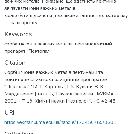
важких металів. Показано, що здатність пектинів
зв'язувати іони важких металів
може бути підсилена домішками глинистого матеріалу
— палігорскіту.
Keywords
сорбація іонів важких металів
,
пектиновмісний
препарат "Пектопал"
Citation
Сорбція іонів важких металів пектинами та
пектиновмісним композиційним препаратом
"Пектопал" / М. Т. Картель, Л. А. Купчик, В. К.
Марданенко [ та ін. ] // Наукові записки НаУКМА. -
2001. - Т. 19: Хімічні науки і технології. - С. 42-45.
URI
https://ekmair.ukma.edu.ua/handle/123456789/8601
Collections