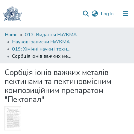
(current)
Log In
Communities
Home
013. Видання НаУКМА
&
Наукові записки НаУКМА
Collections
019: Хімічні науки і технології
Сорбція іонів важких металів пектинами та пектиновмісним композиційним препаратом "Пектопал"
All of DSpace
Сорбція іонів важких металів
Statistics
пектинами та пектиновмісним
композиційним препаратом
"Пектопал"