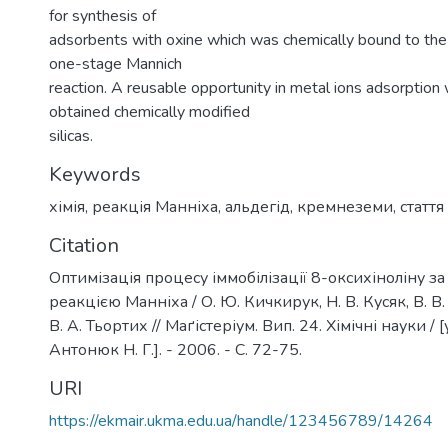
for synthesis of
adsorbents with oxine which was chemically bound to the s
one-stage Mannich
reaction. A reusable opportunity in metal ions adsorption
obtained chemically modified
silicas.
Keywords
хімія
,
реакція Манніха
,
альдегід
,
кремнеземи
,
стаття
Citation
Оптимізація процесу іммобілізації 8-оксихіноліну з
реакцією Манніха / О. Ю. Кичкирук, Н. В. Кусяк, В. 
В. А. Тьортих // Маґістеріум. Вип. 24. Хімічні науки / [
Антонюк Н. Г.]. - 2006. - С. 72-75.
URI
https://ekmair.ukma.edu.ua/handle/123456789/14264