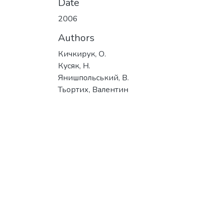
Date
2006
Authors
Кичкирук, О.
Кусяк, Н.
Янишпольський, В.
Тьортих, Валентин