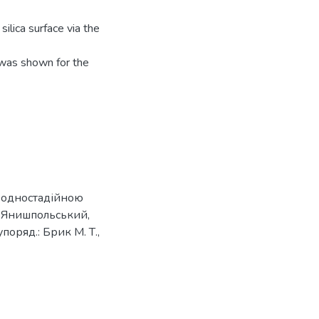
ilica surface via the
 was shown for the
а одностадійною
В. Янишпольський,
упоряд.: Брик М. Т.,