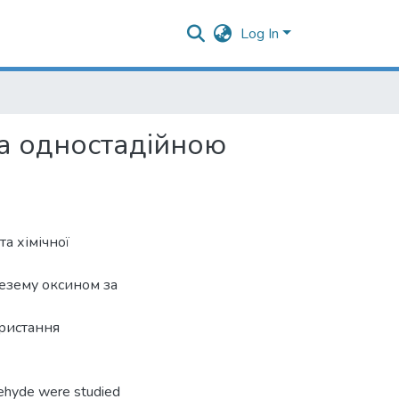
Log In
за одностадійною
а хімічної
незему оксином за
ористання
dehyde were studied