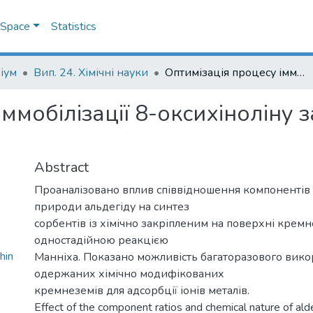
DSpace
Statistics
іум
Вип. 24. Хімічні науки
Оптимізація процесу іммобілізації 8-оксихіноліну за одностадійною реакцією Манніха
іммобілізації 8-оксихіноліну 
Abstract
Проаналізовано вплив співвідношення компонентів т
природи альдегіду на синтез
сорбентів із хімічно закріпленим на поверхні крем
одностадійною реакцією
hin
Манніха. Показано можливість багаторазового вик
одержаних хімічно модифікованих
кремнеземів для адсорбції іонів металів.
Effect of the component ratios and chemical nature of al