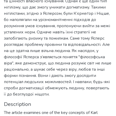
та цінності власного існування. Однак є ще один тип
нігілізму, що дає змогу уникати догматизму. Такими
нігілістами, згідно з Ясперсом, були К’єркеґор і Ніцше,
бо наполягали на урізноманітненні підходів до
розуміння умов існування, пропонуючи вийти за межі
усталених норм. Одначе навіть їхні стратегії не
запобігають ризику та помилкам. Саме тому Ясперс
розглядає проблему провини та відповідальності. Але
на це здатна лише вільна людина. Як наслідок, у
філософії Ясперса з’являється поняття "філософська
віра", яке демонструє, що людина розуміє світ не лише
раціонально, а шукає себе через віру, любов та інші
форми пізнання. Вони і дають змогу дослідити
потенціал людських можливостей. І навпаки, будь-які
спроби догматизації обмежують людину, повертають
її до безглуздої ніщоти.
Description
The article examines one of the key concepts of Karl