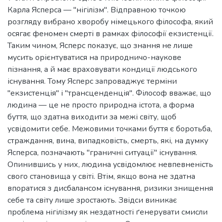
Карла Ясперса — "нігілізм". Відправною точкою
розгляду вибрано хворобу німецького філософа, який
осягає феномен смерті в рамках філософії екзистенції.
Таким чином, Ясперс показує, що знання не лише
мусить орієнтуватися на природничо-наукове
пізнання, а й має враховувати кондиції людського
існування. Тому Ясперс запроваджує терміни
"екзистенція" і "трансценденція". Філософ вважає, що
людина — це не просто природна істота, а форма
буття, що здатна виходити за межі світу, щоб
усвідомити себе. Межовими точками буття є боротьба,
страждання, вина, випадковість, смерть, які, на думку
Ясперса, позначають "граничні ситуації" існування.
Опинившись у них, людина усвідомлює невпевненість
свого становища у світі. Втім, якщо вона не здатна
впоратися з дисбалансом існування, ризики знищення
себе та світу лише зростають. Звідси виникає
проблема нігілізму як нездатності ґенерувати смисли