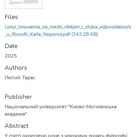
Files
Liutyi_Isnuvannia_na_mezhi_nihilizm_i_etyka_vidpovidalnosti
_u_filosofii_Karla_Yaspersa.pdf
(343.28 KB)
Date
2025
Authors
Лютий, Тарас
Publisher
Національний університет "Києво-Могилянська
академія"
Abstract
У статті окреслено одне з ключових понять філософії