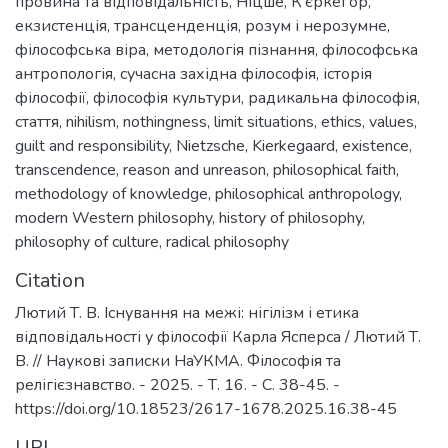
провина та відповідальність
,
Ніцше
,
К’єркеґор
,
екзистенція
,
трансценденція
,
розум і нерозумне
,
філософська віра
,
методологія пізнання
,
філософська
антропологія
,
сучасна західна філософія
,
історія
філософії
,
філософія культури
,
радикальна філософія
,
стаття
,
nihilism
,
nothingness
,
limit situations
,
ethics
,
values
,
guilt and responsibility
,
Nietzsche
,
Kierkegaard
,
existence
,
transcendence
,
reason and unreason
,
philosophical faith
,
methodology of knowledge
,
philosophical anthropology
,
modern Western philosophy
,
history of philosophy
,
philosophy of culture
,
radical philosophy
Citation
Лютий Т. В. Існування на межі: нігілізм і етика
відповідальності у філософії Карла Ясперса / Лютий Т.
В. // Наукові записки НаУКМА. Філософія та
релігієзнавство. - 2025. - Т. 16. - С. 38-45. -
https://doi.org/10.18523/2617-1678.2025.16.38-45
URI