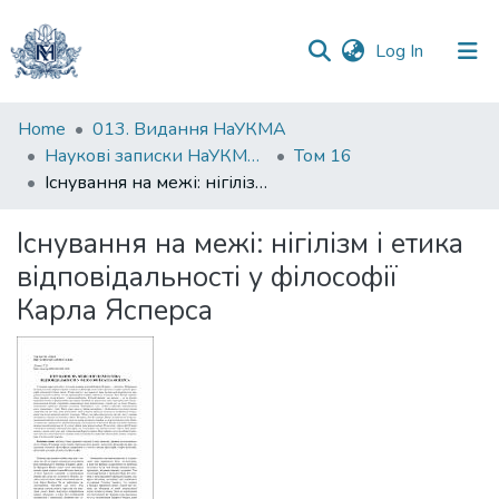
(current)
Log In
Communities
Home
013. Видання НаУКМА
&
Наукові записки НаУКМА. Філософія та релігієзнавство
Том 16
Collections
Існування на межі: нігілізм і етика відповідальності у філософії Карла Ясперса
All of DSpace
Існування на межі: нігілізм і етика
відповідальності у філософії
Statistics
Карла Ясперса