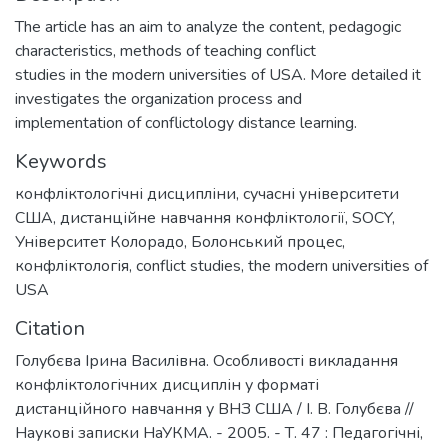
The article has an aim to analyze the content, pedagogic
characteristics, methods of teaching conflict
studies in the modern universities of USA. More detailed it
investigates the organization process and
implementation of conflictology distance learning.
Keywords
конфліктологічні дисципліни
,
сучасні університети
США
,
дистанційне навчання конфліктології
,
SOCY
,
Університет Колорадо
,
Болонський процес
,
конфліктологія
,
conflict studies
,
the modern universities of
USA
Citation
Голубєва Ірина Василівна. Особливості викладання
конфліктологічних дисциплін у форматі
дистанційного навчання у ВНЗ США / І. В. Голубєва //
Наукові записки НаУКМА. - 2005. - Т. 47 : Педагогічні,