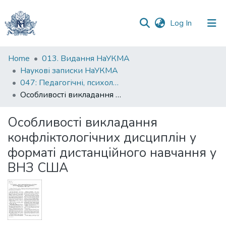
(current)
Log In
Communities
Home
013. Видання НаУКМА
&
Наукові записки НаУКМА
Collections
047: Педагогічні, психологічні науки та соціальна робота
Особливості викладання конфліктологічних дисциплін у форматі дистанційного навчання у ВНЗ США
All of DSpace
Особливості викладання
Statistics
конфліктологічних дисциплін у
форматі дистанційного навчання у
ВНЗ США