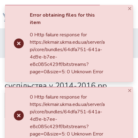
×
(current)
Log In
Error obtaining files for this
item
Communities
0 Http failure response for
Home
013. Видання НаУКМА
&
https://ekmair.ukma.edu.ua/server/a
Мова: класичне - модерне - постмодерне
Випуск 2
Collections
pi/core/bundles/64dfa751-641a-
Посилення русифікації та мовної поляризації українського суспільства у 2014-2016 рр.
4d9e-b7ee-
All of DSpace
e8c085c429ff/bitstreams?
Посилення русифікації та мовної
page=0&size=5: 0 Unknown Error
поляризації українського
Statistics
суспільства у 2014-2016 рр.
×
0 Http failure response for
https://ekmair.ukma.edu.ua/server/a
pi/core/bundles/64dfa751-641a-
4d9e-b7ee-
Date
e8c085c429ff/bitstreams?
page=0&size=5: 0 Unknown Error
2016