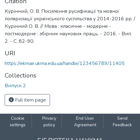
Citation
Курінний, О. В. Посилення русифікації та мовної
поляризації українського суспільства у 2014-2016 рр. /
Курінний О. В. // Мова : класичне - модерне -
постмодерне : збірник наукових праць. - 2016. - Вип.
2. - С. 82-90.
URI
https://ekmair.ukma.edu.ua/handle/123456789/11405
Collections
Випуск 2
Full item page
Cookie
Privacy
End User
Send
settings
policy
Agreement
Feedback