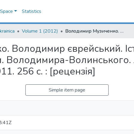
DSpace
Statistics
krainica
Volume 1 (2012)
Володимир Музиченко. Володимир єврейський. Історія і трагедія єврейської громади м. Володимира-Волинського. Луцьк: Волинська обласна друкарня, 2011. 256 с. : [рецензія]
 Володимир єврейський. Істо
м. Володимира-Волинського.
1. 256 с. : [рецензія]
Simple item page
8:41Z