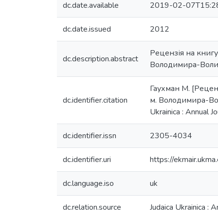
dc.date.available
2019-02-07T15:2
dc.date.issued
2012
Рецензія на книгу
dc.description.abstract
Володимира-Волинс
Гаухман М. [Рецен
dc.identifier.citation
м. Володимира-Вол
Ukrainica : Annual J
dc.identifier.issn
2305-4034
dc.identifier.uri
https://ekmair.uk
dc.language.iso
uk
dc.relation.source
Judaica Ukrainica : A