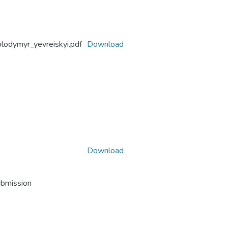
odymyr_yevreiskyi.pdf
Download
Download
ubmission