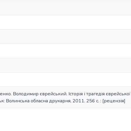
ко. Володимир єврейський. Історія і трагедія єврейсько
к: Волинська обласна друкарня, 2011. 256 с. : [рецензія]