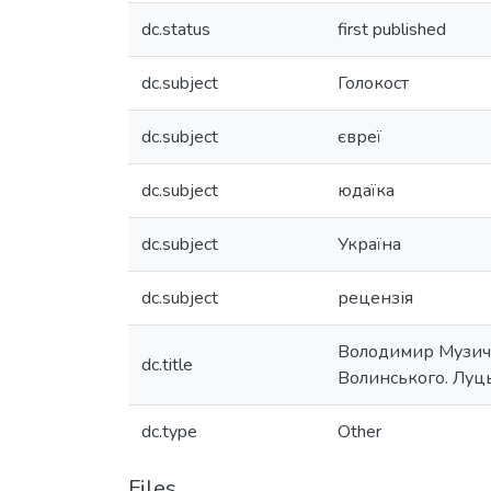
dc.status
first published
dc.subject
Голокост
dc.subject
євреї
dc.subject
юдаїка
dc.subject
Україна
dc.subject
рецензія
Володимир Музичен
dc.title
Волинського. Луць
dc.type
Other
Files