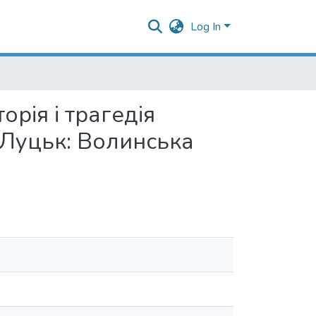
Log In
рія і трагедія
 Луцьк: Волинська