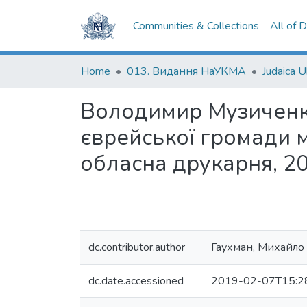
Communities & Collections
All of 
Home
013. Видання НаУКМА
Judaica U
Володимир Музиченко.
єврейської громади 
обласна друкарня, 201
dc.contributor.author
Гаухман, Михайло
dc.date.accessioned
2019-02-07T15:2