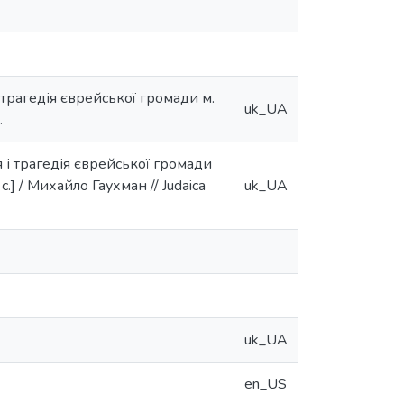
трагедія єврейської громади м.
uk_UA
.
 і трагедія єврейської громади
] / Михайло Гаухман // Judaica
uk_UA
uk_UA
en_US