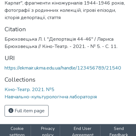
Карпат"
,
фрагменти кіножурналів 1944-1946 років
,
фотографії з родинних колекцій
,
ігрові епізоди
,
історія депортації
,
стаття
Citation
Брюховецька Л. І. "Депортація 44-46" / Лариса
Брюховецька // Кіно-Театр. - 2021. - № 5. - С. 11.
URI
https://ekmair.ukma.edu.ua/handle/123456789/21540
Collections
Кіно-Театр. 2021. №5
Навчально-культурологічна лабораторія
Full item page
Cookie
Privacy
End User
Send
settings
policy
Agreement
Feedback