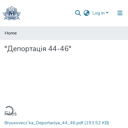
Log In
Communities
Home
&
Collections
"Депортація 44-46"
All of DSpace
Statistics
Loading...
Files
Bryuxovecz`ka_Deportaciya_44_46.pdf
(193.52 KB)