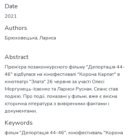
Date
2021
Authors
Брюховецька, Лариса
Abstract
Прем’єра позаконкурсного фільму "Депортація 44-
46" відбулася на кінофестивалі "Корона Карпат" в
кінотеатрі "Злата" 26 червня за участі Олесі
Моргунець-Ісаєнко та Лариси Руснак. Сеанс став
подією. Про події, показані у фільмі, вже є якісна
історична література з вивіреними фактами і
документами.
Keywords
фільм "Депортація 44-46"
,
кінофестиваль "Корона