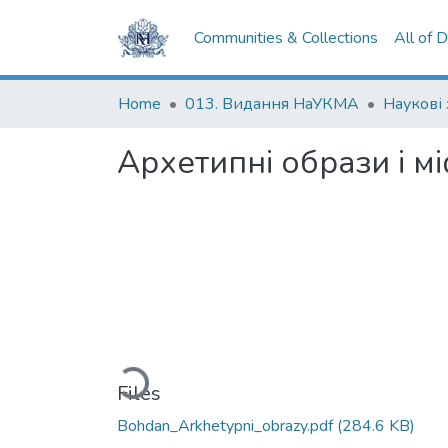
Communities & Collections
All of 
Home
013. Видання НаУКМА
Наукові
Архетипні образи і м
Loading...
Files
Bohdan_Arkhetypni_obrazy.pdf
(284.6 KB)