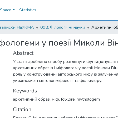
DSpace
Statistics
 записки НаУКМА
098: Філологічні науки
іфологеми у поезії Миколи В
Abstract
У статті зроблено спробу розглянути функціонуван
архетипних образів і міфологем у поезії Миколи Він
роль у конструюванні авторського міфу із залученн
української і світової міфології та фольклору.
Keywords
архетипний образ
,
міф
,
folklore
,
mythologem
Citation