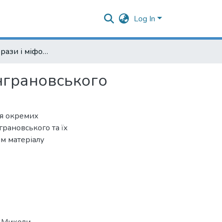
Log In
Архетипні образи і міфологеми у поезії Миколи Вінграновського
інграновського
ня окремих
грановського та їх
ям матеріалу