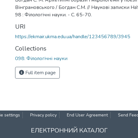
Богдан С. М. Архетипні образи і міфологеми у поезі
Вінграновського / Богдан С.М. // Наукові записки НаУ
98 : Філологічні науки. - С. 65-70.
URI
https://ekmair.ukma.edu.ua/handle/123456789/3945
Collections
098: Філологічні науки
Full item page
e settings
Privacy policy
End User Agreement
Send Fee
ЕЛЕКТРОННИЙ КАТАЛОГ