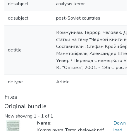
dc.subject
analysis terror
dc.subject
post-Soviet countries
Коммунизм. Террор. Человек. Д
статьи на тему "Черной книги ко
Составители : Стефан Кройцберг,
dc.title
Маннтойфель, Александер Штей
Унзер / Перевод с немецкого Вл
К.: "Оптима", 2001. - 195 с. рос. м
dc.type
Article
Files
Original bundle
Now showing
1 - 1 of 1
Name:
Down
Kommunyzm_Teror_chelovek.pdf
load