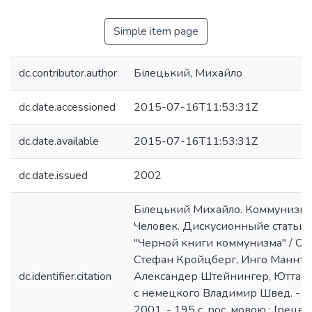
Simple item page
dc.contributor.author
Білецький, Михайло
dc.date.accessioned
2015-07-16T11:53:31Z
dc.date.available
2015-07-16T11:53:31Z
dc.date.issued
2002
Білецький Михайло. Коммунизм. 
Человек. Дискусионныйе статьи 
"Черной книги коммунизма" / Сос
Стефан Кройцберг, Инго Маннто
dc.identifier.citation
Александер Штейнингер, Ютта У
с немецкого Владимир Швед. - К. 
2001. - 195 с. рос. мовою : [рецен