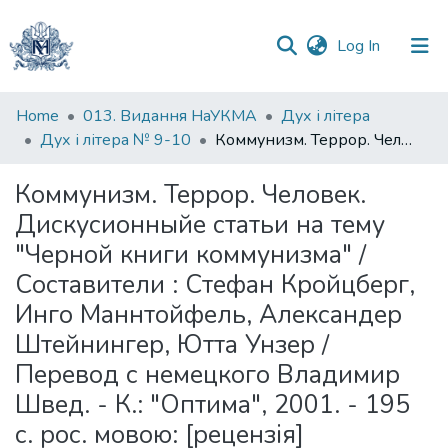
(current)
Log In
Communities
Home
013. Видання НаУКМА
Дух і літера
&
Дух і літера № 9-10
Коммунизм. Террор. Человек. Дискусионныйе статьи на тему "Черной книги коммунизма" / Составители : Стефан Кройцберг, Инго Маннтойфель, Александер Штейнингер, Ютта Унзер / Перевод с немецкого Владимир Швед. - К.: "Оптима", 2001. - 195 с. рос. мовою: [рецензія]
Collections
Коммунизм. Террор. Человек.
All of DSpace
Дискусионныйе статьи на тему
"Черной книги коммунизма" /
Statistics
Составители : Стефан Кройцберг,
Инго Маннтойфель, Александер
Штейнингер, Ютта Унзер /
Перевод с немецкого Владимир
Швед. - К.: "Оптима", 2001. - 195
с. рос. мовою: [рецензія]