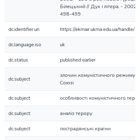
Білецький // Дух і літера. - 2002.-
498-499
dc.identifier.uri
https://ekmair.ukma.edu.ua/handl
dc.language.iso
uk
dc.status
published earlier
злочин комуністичного режиму в
dc.subject
Союзі
dc.subject
особливості комуністичного теро
dc.subject
аналіз терору
dc.subject
пострадянські країни