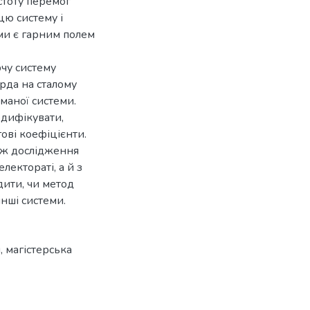
астоту перемог
цю систему і
ми є гарним полем
рчу систему
рда на сталому
иманої системи.
дифікувати,
ові коефіцієнти.
ож дослідження
лектораті, а й з
дити, чи метод
інші системи.
и
,
магістерська