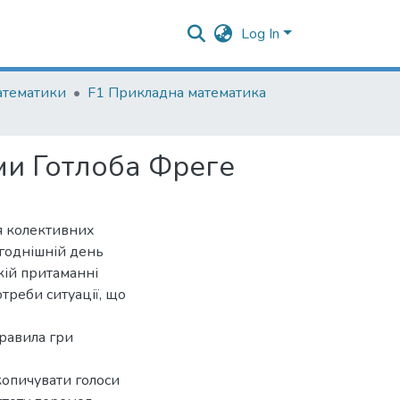
Log In
атематики
F1 Прикладна математика
ми Готлоба Фреге
я колективних
огоднішній день
якій притаманні
отреби ситуації, що
правила гри
копичувати голоси