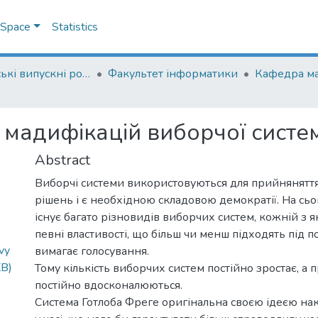
DSpace
Statistics
Магістерські випускні роботи
Факультет інформатики
Кафедра м
 мадифікацій виборчої систе
Abstract
Виборчі системи використовуються для прийнянятт
рішень і є необхідною складовою демократії. На сь
існує багато різновидів виборчих систем, кожній з 
певні властивості, що більш чи менш підходять під п
vy
вимагає голосування.
KB)
Тому кількість виборчих систем постійно зростає, а 
постійно вдосконалюються.
Система Готлоба Фреге оригінальна своєю ідеєю на