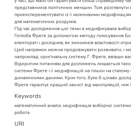
у часі, що мало би гарантувати більш справедливу ч
представників політичних меншин. Тож розглянути 
проексперементувати із її можливими модифікація
для математичних роздумів.
Під час дослідження цієї теми я модифікувала вибо
Готлоба Фреге за допомогою методу голосування Бо
електораті і дослідила, як змінилися властивості отр
Цей напрямок можна продовжувати розвивати, і мо
наприклад, оригінальну систему Г. Фреге, ввівши ваг
Відкритим питанням для дослілжень лишається так
системи Фреге і її модифікацій на тільки на сталому е
динамічними даними. Крім того, було б цікаво дослі
Фреге гарантує кращий захист від маніпуляцій, ніж 
Keywords
математичний аналіз
,
модифікація виборчої систем
робота
URI