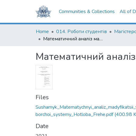
Communities & Collections
All of 
Home
014. Роботи студентів
Математичний аналіз мадифікацій виборчої системи Готлоба Фреге
Математичний аналіз
Files
Susharnyk_Matematychnyi_analiz_madyfikatsii_
borchoi_systemy_Hotloba_Frehe.pdf
(400.98 
Date