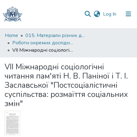
(current)
Log In
Communities
Home
015. Матеріали різних дослідників та організацій
&
Роботи окремих дослідників
Collections
VIІ Міжнародні соціологічні читання пам'яті Н. В. Паніної і Т. І. Заславської "Постсоціалістичні суспільства: розмаїття соціальних змін"
All of DSpace
VIІ Міжнародні соціологічні
читання пам'яті Н. В. Паніної і Т. І.
Statistics
Заславської "Постсоціалістичні
суспільства: розмаїття соціальних
змін"