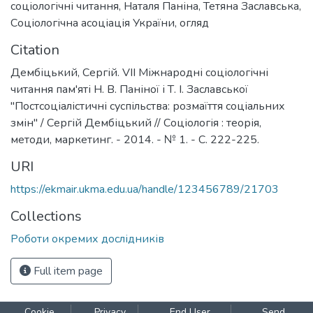
соціологічні читання
,
Наталя Паніна
,
Тетяна Заславська
,
Соціологічна асоціація України
,
огляд
Citation
Дембіцький, Сергій. VIІ Міжнародні соціологічні
читання пам'яті Н. В. Паніної і Т. І. Заславської
"Постсоціалістичні суспільства: розмаїття соціальних
змін" / Сергій Дембіцький // Соціологія : теорія,
методи, маркетинг. - 2014. - № 1. - С. 222-225.
URI
https://ekmair.ukma.edu.ua/handle/123456789/21703
Collections
Роботи окремих дослідників
Full item page
Cookie
Privacy
End User
Send