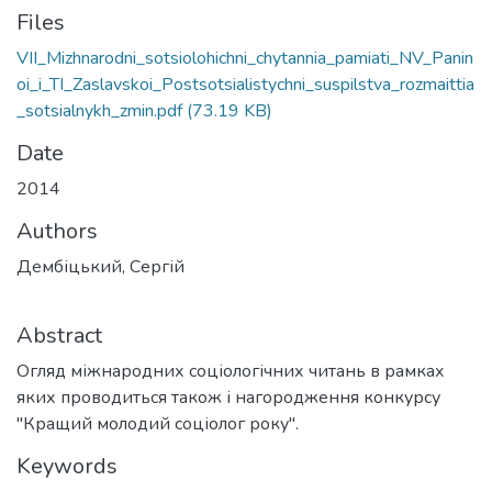
Files
VII_Mizhnarodni_sotsiolohichni_chytannia_pamiati_NV_Panin
oi_i_TI_Zaslavskoi_Postsotsialistychni_suspilstva_rozmaittia
_sotsialnykh_zmin.pdf
(73.19 KB)
Date
2014
Authors
Дембіцький, Сергій
Abstract
Огляд міжнародних соціологічних читань в рамках
яких проводиться також і нагородження конкурсу
"Кращий молодий соціолог року".
Keywords