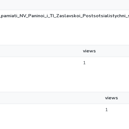
_pamiati_NV_Paninoi_i_TI_Zaslavskoi_Postsotsialistychni_
views
1
views
1