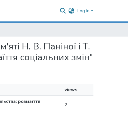
Log In
'яті Н. В. Паніної і Т.
аїття соціальних змін"
views
пільства: розмаїття
2