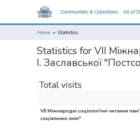
Communities & Collections
All of 
Home
Statistics
Statistics for VIІ Міжн
І. Заславської "Постс
Total visits
VIІ Міжнародні соціологічні читання пам'я
соціальних змін"