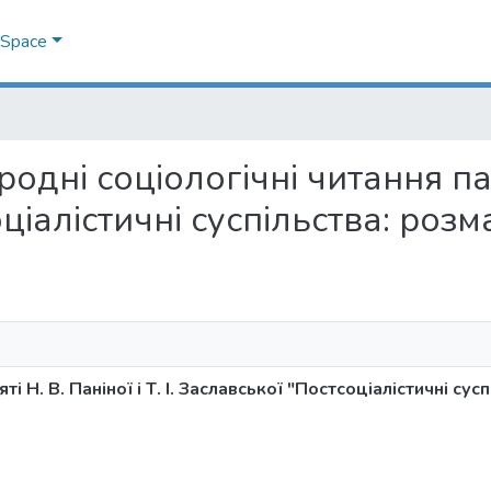
DSpace
ародні соціологічні читання пам
оціалістичні суспільства: розм
ті Н. В. Паніної і Т. І. Заславської "Постсоціалістичні сус