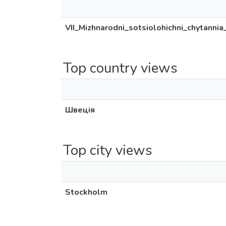
VII_Mizhnarodni_sotsiolohichni_chytannia
Top country views
Швеція
Top city views
Stockholm