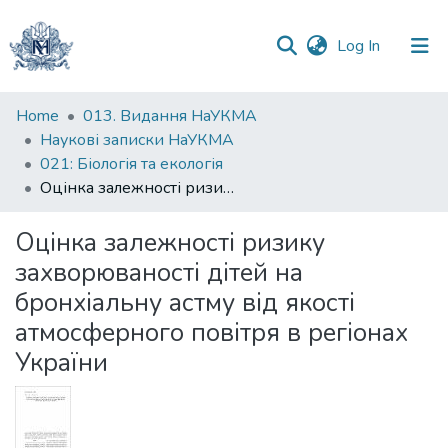
(current)
Log In
Communities
Home
013. Видання НаУКМА
&
Наукові записки НаУКМА
Collections
021: Біологія та екологія
Оцінка залежності ризику захворюваності дітей на бронхіальну астму від якості атмосферного повітря в регіонах України
All of DSpace
Оцінка залежності ризику
Statistics
захворюваності дітей на
бронхіальну астму від якості
атмосферного повітря в регіонах
України