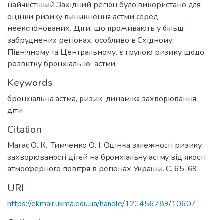
найчистіший Західний регіон було використано для
оцінки ризику виникнення астми серед
неекспонованих. Діти, що проживають у більш
забруднених регіонах, особливо в Східному,
Північному та Центральному, є групою ризику щодо
розвитку бронхіальної астми.
Keywords
бронхіальна астма
,
ризик
,
динаміка захворювання
,
діти
Citation
Магас О. К., Тимченко О. І. Оцінка залежності ризику
захворюваності дітей на бронхіальну астму від якості
атмосферного повітря в регіонах України. С. 65-69.
URI
https://ekmair.ukma.edu.ua/handle/123456789/10607