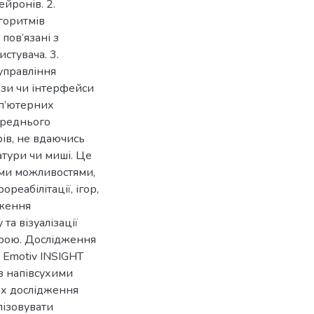
йронів. 2.
горитмів
пов’язані з
стувача. 3.
управління
ези чи інтерфейси
мп’ютерних
ереднього
ів, не вдаючись
атури чи миші. Це
ими можливостями,
реабілітації, ігор,
дження
а візуалізації
трою. Дослідження
 Emotiv INSIGHT
з напівсухими
ках дослідження
лізовувати