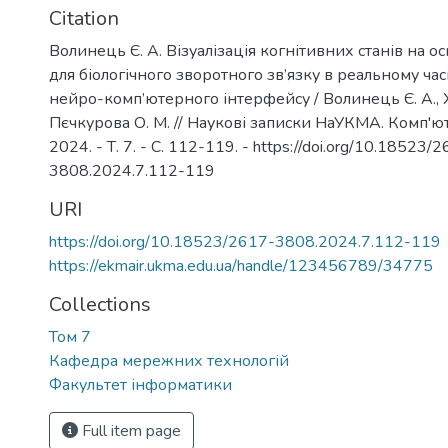
Citation
Волинець Є. А. Візуалізація когнітивних станів на ос
для біологічного зворотного зв’язку в реальному ча
нейро-комп’ютерного інтерфейсу / Волинець Є. А., Х
Пєчкурова О. М. // Наукові записки НаУКМА. Комп'ют
2024. - Т. 7. - С. 112-119. - https://doi.org/10.18523/
3808.2024.7.112-119
URI
https://doi.org/10.18523/2617-3808.2024.7.112-119
https://ekmair.ukma.edu.ua/handle/123456789/34775
Collections
Том 7
Кафедра мережних технологій
Факультет інформатики
Full item page