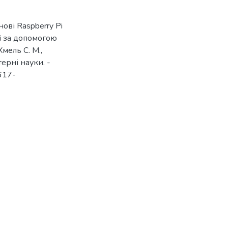
нові Raspberry Pi
сі за допомогою
мель C. M.,
ерні науки. -
2617-