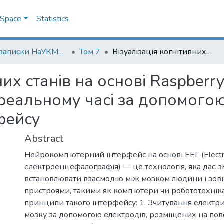
DSpace
Statistics
Наукові записки НаУКМА. Комп'ютерні науки
Том 7
Візуалізація когнітивних станів на основі Raspberry Pi для біологічного зворотного зв’язку в реальному часі за допомогою нейро-комп’ютерного інтерфейсу
них станів на основі Raspberry
 реальному часі за допомого
фейсу
Abstract
Нейрокомп’ютерний інтерфейс на основі ЕЕГ (Electr
електроенцефалографія) — це технологія, яка дає з
встановлювати взаємодію між мозком людини і зов
пристроями, такими як комп’ютери чи робототехніка
принципи такого інтерфейсу: 1. Зчитування електри
мозку за допомогою електродів, розміщених на пове