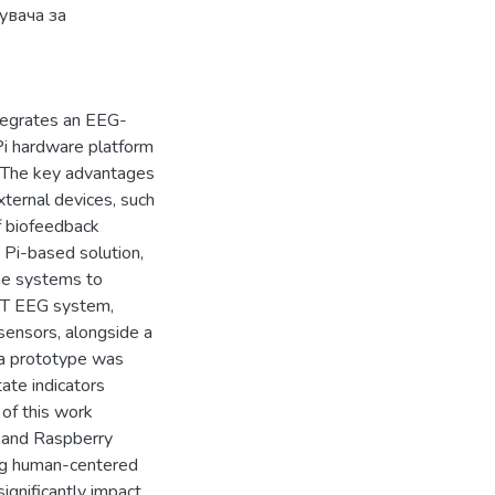
увача за
ntegrates an EEG-
Pi hardware platform
s. The key advantages
external devices, such
of biofeedback
y Pi-based solution,
ome systems to
GHT EEG system,
sensors, alongside a
 a prototype was
ate indicators
of this work
s and Raspberry
ing human-centered
ignificantly impact