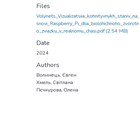
Files
Volynets_Vizualizatsiia_kohnityvnykh_staniv_na
snovi_Raspberry_Pi_dlia_biolohichnoho_zvorot
o_zviazku_v_realnomu_chasi.pdf
(2.54 MB)
Date
2024
Authors
Волинець, Євген
Хмель, Світлана
Пєчкурова, Олена