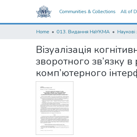
Communities & Collections
All of 
Home
013. Видання НаУКМА
Візуалізація когнітив
зворотного зв’язку в
комп’ютерного інтер