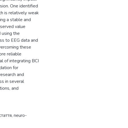
nsion. One identified
ch is relatively weak
ing a stable and
bserved value
 using the
cess to EEG data and
Overcoming these
re reliable
l of integrating BCI
ation for
research and
ss in several
tions, and
стаття
,
neuro-