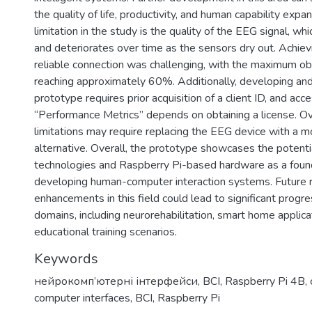
the quality of life, productivity, and human capability expa
limitation in the study is the quality of the EEG signal, whi
and deteriorates over time as the sensors dry out. Achiev
reliable connection was challenging, with the maximum o
reaching approximately 60%. Additionally, developing and
prototype requires prior acquisition of a client ID, and ac
“Performance Metrics” depends on obtaining a license. 
limitations may require replacing the EEG device with a mo
alternative. Overall, the prototype showcases the potentia
technologies and Raspberry Pi-based hardware as a found
developing human-computer interaction systems. Future 
enhancements in this field could lead to significant progre
domains, including neurorehabilitation, smart home applica
educational training scenarios.
Keywords
нейрокомп’ютерні інтерфейси
,
BCI
,
Raspberry Pi 4B
,
computer interfaces
,
BCI
,
Raspberry Pi