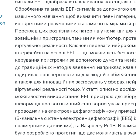
сигнали ЕЕГ відображають коливання потенціалів не
Оброблення та аналіз ЕЕГ-сигналів за допомогою ал
_o
машинного навчання, щоб визначити певні патерни, 
noh
конкретними розумовими станами чи намірами кори
Переклад цих розпізнаних патернів у команди для 
зовнішніми пристроями, такими як комп’ютер, прот
віртуальної реальності. Ключові переваги нейроко
інтерфейсів на основі ЕЕГ — це можливість безпос
керування пристроями за допомогою думок та намір
до традиційних методів введення, наприклад клаві
відкриває нові перспективи для людей з обмежен
а також для інноваційних застосувань у сферах нейро
віртуальної реальності тощо. У статті описано дослі
можливостей використання ЕЕГ пристрою для збору т
інформації про когнітивний стан користувача прис
проводили на електроенцефалографічному приладі
(5-канальна система електроенцефалографії (EEG) і
полімерними датчиками), та Raspberry Pi 4B. В рам
було розроблено прототип, що дає можливість візуа