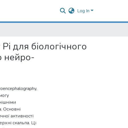
Log In
 Pi для біологічного
ю нейро-
oencephalography,
могу
нішніми
. Основні
чної активності
рхні скальпа. Ці