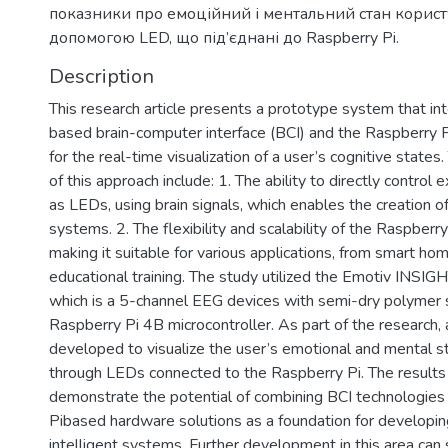
показники про емоційний і ментальний стан корист
допомогою LED, що під’єднані до Raspberry Pi.
Description
This research article presents a prototype system that i
based brain-computer interface (BCI) and the Raspberry 
for the real-time visualization of a user’s cognitive state
of this approach include: 1. The ability to directly control 
as LEDs, using brain signals, which enables the creation 
systems. 2. The flexibility and scalability of the Raspberr
making it suitable for various applications, from smart h
educational training. The study utilized the Emotiv INSI
which is a 5-channel EEG devices with semi-dry polymer 
Raspberry Pi 4B microcontroller. As part of the research,
developed to visualize the user’s emotional and mental st
through LEDs connected to the Raspberry Pi. The results 
demonstrate the potential of combining BCI technologie
Pibased hardware solutions as a foundation for develop
intelligent systems. Further development in this area can s