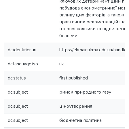
ключових детермінант ціни при
побудова економетричної модел
впливу цих факторів, а також 
практичних рекомендацій щодо 
цінової політики та підвищенн
безпеки.
dc.identifier.uri
https://ekmair.ukma.edu.ua/han
dc.language.iso
uk
dc.status
first published
dc.subject
ринок природного газу
dc.subject
ціноутворення
dc.subject
бюджетна політика