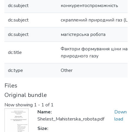
dc.subject
конкурентоспроможність
dc.subject
скраплений природний газ (LN
dc.subject
магістерська робота
Фактори формування ціни на с
dc.title
природного газу
dc.type
Other
Files
Original bundle
Now showing
1 - 1 of 1
Name:
Down
Shelest_Mahisterska_robota.pdf
load
Size: