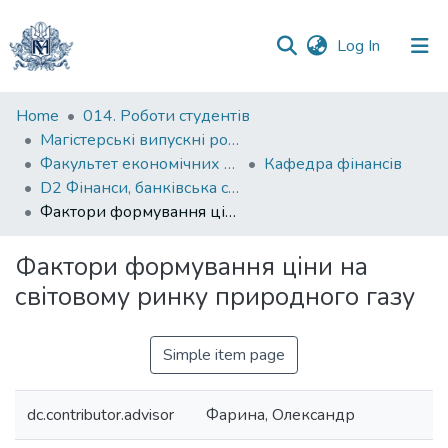
(current)
Log In
Communities
Home
014. Роботи студентів
&
Магістерські випускні роботи
Collections
Факультет економічних наук
Кафедра фінансів
D2 Фінанси, банківська справа, страхування та фондовий ринок
All of DSpace
Фактори формування ціни на світовому ринку природного газу
Statistics
Фактори формування ціни на
світовому ринку природного газу
Simple item page
dc.contributor.advisor
Фарина, Олександр