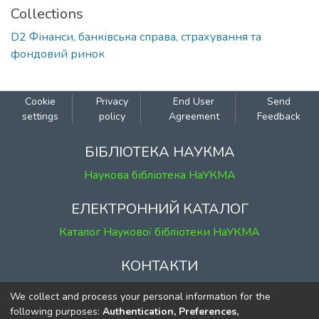
Collections
D2 Фінанси, банківська справа, страхування та
фондовий ринок
Cookie
Privacy
End User
Send
settings
policy
Agreement
Feedback
БІБЛІОТЕКА НАУКМА
Наукова бібліотека НаУКМА
ЕЛЕКТРОННИЙ КАТАЛОГ
Каталог Наукової бібліотеки НаУКМА
КОНТАКТИ
м. Київ, вул. Григорія Сковороди, 2
We collect and process your personal information for the
к. 1, к. 120
following purposes:
Authentication, Preferences,