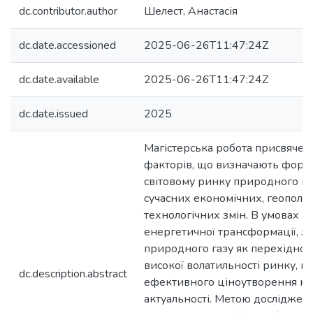
dc.contributor.author
Шелест, Анастасія
dc.date.accessioned
2025-06-26T11:47:24Z
dc.date.available
2025-06-26T11:47:24Z
dc.date.issued
2025
Магістерська робота присвяче
факторів, що визначають форм
світовому ринку природного га
сучасних економічних, геополіт
технологічних змін. В умовах г
енергетичної трансформації, зр
природного газу як перехідного
високої волатильності ринку, п
dc.description.abstract
ефективного ціноутворення на
актуальності. Метою досліджен