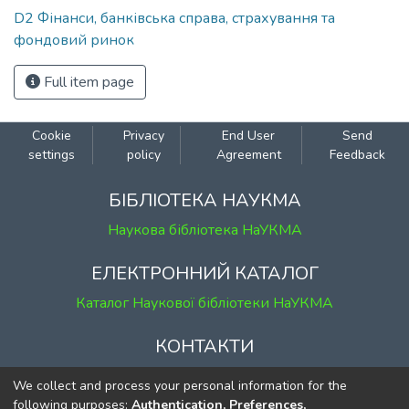
D2 Фінанси, банківська справа, страхування та
фондовий ринок
Full item page
Cookie
Privacy
End User
Send
settings
policy
Agreement
Feedback
БІБЛІОТЕКА НАУКМА
Наукова бібліотека НаУКМА
ЕЛЕКТРОННИЙ КАТАЛОГ
Каталог Наукової бібліотеки НаУКМА
КОНТАКТИ
м. Київ, вул. Григорія Сковороди, 2
We collect and process your personal information for the
к. 1, к. 120
following purposes:
Authentication, Preferences,