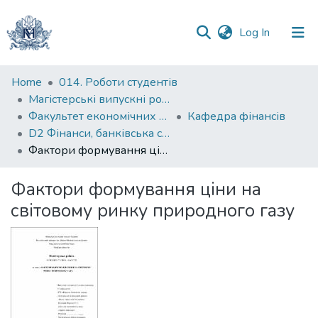
(current)
Log In
Communities
Home
014. Роботи студентів
&
Магістерські випускні роботи
Collections
Факультет економічних наук
Кафедра фінансів
D2 Фінанси, банківська справа, страхування та фондовий ринок
All of DSpace
Фактори формування ціни на світовому ринку природного газу
Statistics
Фактори формування ціни на
світовому ринку природного газу