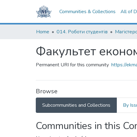
Communities & Collections
All of 
Home
014. Роботи студентів
Факультет економ
Permanent URI for this community
https://ek
Browse
Subcommunities and Collections
By Iss
Communities in this C