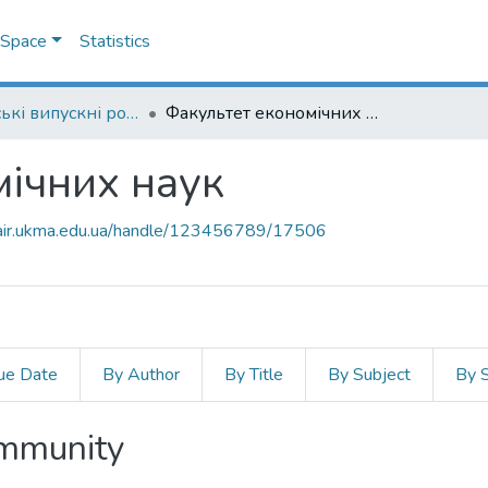
DSpace
Statistics
Магістерські випускні роботи
Факультет економічних наук
ічних наук
mair.ukma.edu.ua/handle/123456789/17506
ue Date
By Author
By Title
By Subject
By 
ommunity