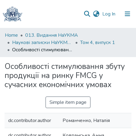
(current)
Log In
Communities
Home
013. Видання НаУКМА
&
Наукові записки НаУКМА. Економічні науки
Том 4, випуск 1
Collections
Особливості стимулювання збуту продукції на ринку FMCG у сучасних економічних умовах
All of DSpace
Особливості стимулювання збуту
продукції на ринку FMCG у
Statistics
сучасних економічних умовах
Simple item page
dc.contributor.author
Романченко, Наталія
dc.contributor.author
Ковранська, Анна