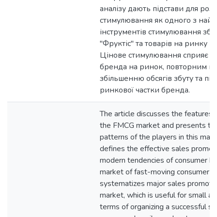
аналізу дають підстави для роз
стимулювання як одного з найб
інструментів стимулювання збу
"Фруктіс" та товарів на ринку 
Цінове стимулювання сприяє 
бренда на ринок, повторним по
збільшенню обсягів збуту та п
ринкової частки бренда.
The article discusses the features 
the FMCG market and presents the
patterns of the players in this mark
defines the effective sales promot
modern tendencies of consumer beh
market of fast-moving consumer g
systematizes major sales promoti
market, which is useful for small an
terms of organizing a successful s