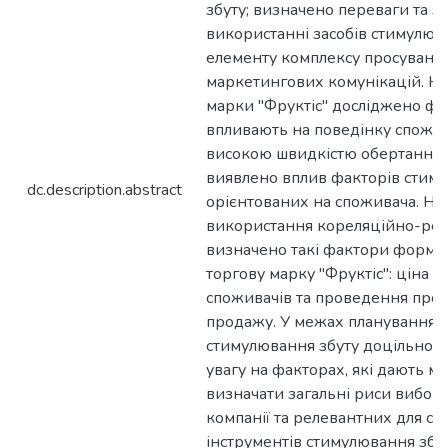
збуту; визначено переваги та з
використанні засобів стимулюв
елементу комплексу просування
маркетингових комунікацій. На
марки "Фруктіс" досліджено фа
впливають на поведінку спожив
високою швидкістю обертання,
виявлено вплив факторів стиму
dc.description.abstract
орієнтованих на споживача. На 
використання кореляційно-регр
визначено такі фактори форму
торгову марку "Фруктіс": ціна п
споживачів та проведення пром
продажу. У межах планування 
стимулювання збуту доцільно 
увагу на факторах, які дають м
визначати загальні риси вибор
компанії та релевантних для с
інструментів стимулювання збут