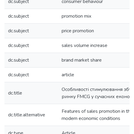
dc.subject
consumer behaviour
dc.subject
promotion mix
dc.subject
price promotion
dc.subject
sales volume increase
dc.subject
brand market share
dc.subject
article
Особливості стимулювання збут
dc.title
ринку FMCG у сучасних економ
Features of sales promotion in th
dc.title.alternative
modern economic conditions
dc.type
Article