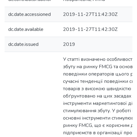
dc.date.accessioned
2019-11-27T11:42:30Z
dc.date.available
2019-11-27T11:42:30Z
dc.date.issued
2019
У статті визначено особливості
збуту на ринку FMCG та основні
поведінки операторів цього ри
сучасні тенденції поведінки сп
товарів з високою швидкістю о
обґрунтовано на цих засадах е
інструменти маркетингової діял
стимулювання збуту. У роботі 
основні інструменти стимулюва
ринку FMCG, що є корисним для
підприємств в організації про