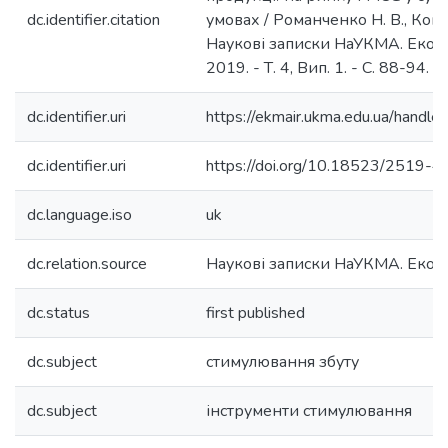
dc.identifier.citation
умовах / Романченко Н. В., Ковра
Наукові записки НаУКМА. Еконо
2019. - Т. 4, Вип. 1. - С. 88-94.
dc.identifier.uri
https://ekmair.ukma.edu.ua/han
dc.identifier.uri
https://doi.org/10.18523/2519-
dc.language.iso
uk
dc.relation.source
Наукові записки НаУКМА. Еконо
dc.status
first published
dc.subject
стимулювання збуту
dc.subject
інструменти стимулювання