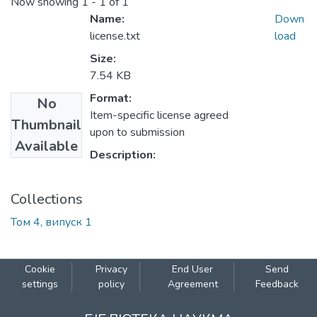
Now showing
1 - 1 of 1
Name:
Down
license.txt
load
Size:
7.54 KB
Format:
No
Item-specific license agreed
Thumbnail
upon to submission
Available
Description:
Collections
Том 4, випуск 1
Cookie
Privacy
End User
Send
settings
policy
Agreement
Feedback