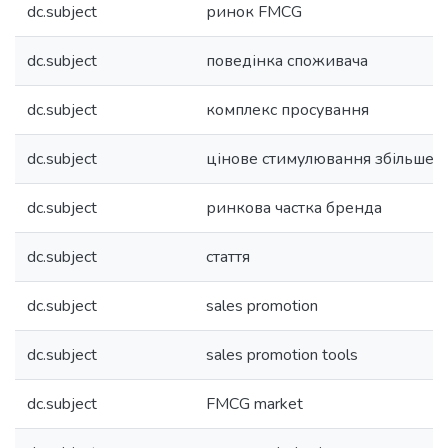
dc.subject
ринок FMCG
dc.subject
поведінка споживача
dc.subject
комплекс просування
dc.subject
цінове стимулювання збільшенн
dc.subject
ринкова частка бренда
dc.subject
стаття
dc.subject
sales promotion
dc.subject
sales promotion tools
dc.subject
FMCG market