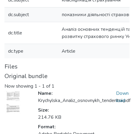
dc.subject
класифікація страхування
dc.subject
показники діяльності страхови
Аналіз основних тенденцій та 
dc.title
розвитку страхового ринку Укр
dc.type
Article
Files
Original bundle
Now showing
1 - 1 of 1
Name:
Down
Krychylska_Analiz_osnovnykh_tendentsii.pdf
load
Size:
214.76 KB
Format: