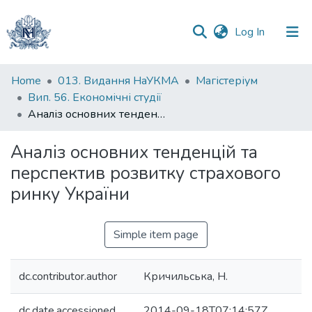
(current)
Log In
Communities
Home
013. Видання НаУКМА
Магістеріум
&
Вип. 56. Економічні студії
Collections
Аналіз основних тенденцій та перспектив розвитку страхового ринку України
All of DSpace
Аналіз основних тенденцій та
перспектив розвитку страхового
Statistics
ринку України
Simple item page
dc.contributor.author
Кричильська, Н.
dc.date.accessioned
2014-09-18T07:14:57Z