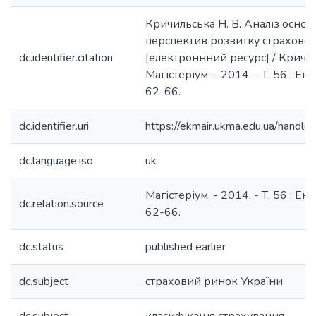
Кричильська Н. В. Аналіз основ
перспектив розвитку страховог
dc.identifier.citation
[електроннний ресурс] / Кричиль
Магістеріум. - 2014. - Т. 56 : Екон
62-66.
dc.identifier.uri
https://ekmair.ukma.edu.ua/hand
dc.language.iso
uk
Магістеріум. - 2014. - Т. 56 : Екон
dc.relation.source
62-66.
dc.status
published earlier
dc.subject
страховий ринок України