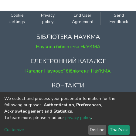
Cookie
Privacy
End User
Send
settings
policy
Agreement
Feedback
БІБЛІОТЕКА НАУКМА
Наукова бібліотека НаУКМА
ЕЛЕКТРОННИЙ КАТАЛОГ
Каталог Наукової бібліотеки НаУКМА
КОНТАКТИ
м. Київ, вул. Григорія Сковороди, 2
We collect and process your personal information for the
к. 1, к. 120
following purposes:
Authentication, Preferences,
Acknowledgement and Statistics
.
тел.
(044) 463-69-31
To learn more, please read our
privacy policy
.
ekmair@ukma.edu.ua
Customize
Decline
That's ok