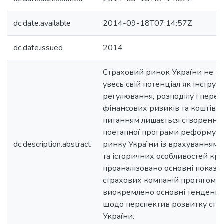
dc.date.available
2014-09-18T07:14:57Z
dc.date.issued
2014
Страховий ринок України не в
увесь свій потенціал як інстру
регулювання, розподілу і перер
фінансових ризиків та коштів, 
питанням лишається створення ц
поетапної програми реформува
dc.description.abstract
ринку України із врахуванням 
та історичних особливостей краї
проаналізовано основні показн
страхових компаній протягом 1
виокремлено основні тенденції
щодо перспектив розвитку стр
України.