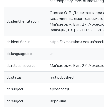
contemporary level of knowledge.
Оногда О. В. До питання про св
кераміки післямонгольського часу
dc.identifier.citation
Маґістеріум. Вип. 27. Археологічн
Залізняк Л. Л.]. - 2007. - С. 70-7
dc.identifier.uri
https://ekmair.ukma.edu.ua/han
dc.language.iso
uk
dc.relation.source
Маґістеріум. Вип. 27. Археологіч
dc.status
first published
dc.subject
археологія
dc.subject
кераміка