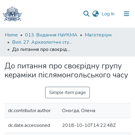
(current)
Log In
Communities
Home
013. Видання НаУКМА
Магістеріум
&
Вип. 27. Археологічні студії
Collections
До питання про своєрідну групу кераміки післямонгольського часу
All of DSpace
До питання про своєрідну групу
кераміки післямонгольського часу
Statistics
Simple item page
dc.contributor.author
Оногда, Олена
dc.date.accessioned
2018-10-10T14:22:48Z