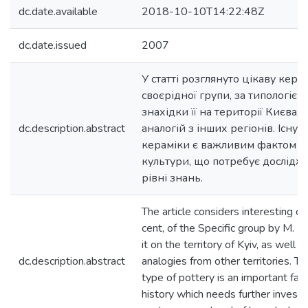
dc.date.available
2018-10-10T14:22:48Z
dc.date.issued
2007
У статті розглянуто цікаву керамі
своєрідної групи, за типологією 
знахідки її на території Києва,
dc.description.abstract
аналогій з інших регіонів. Існу
кераміки є важливим фактом іст
культури, що потребує дослідж
рівні знань.
The article considers interesting c
cent, of the Specific group by M. K
it on the territory of Kyiv, as well
dc.description.abstract
analogies from other territories. Th
type of pottery is an important fact
history which needs further investi