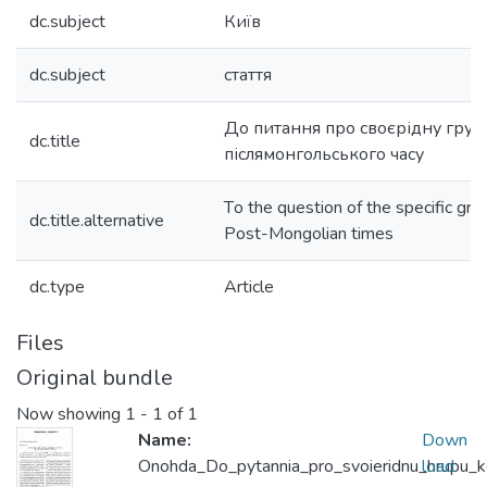
dc.subject
Київ
dc.subject
стаття
До питання про своєрідну груп
dc.title
післямонгольського часу
Tо the question of the specific gro
dc.title.alternative
Post-Mongolian times
dc.type
Article
Files
Original bundle
Now showing
1 - 1 of 1
Name:
Down
Onohda_Do_pytannia_pro_svoieridnu_hrupu_k
load