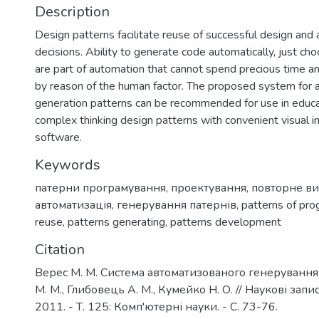
Description
Design patterns facilitate reuse of successful design and a
decisions. Ability to generate code automatically, just ch
are part of automation that cannot spend precious time a
by reason of the human factor. The proposed system for
generation patterns can be recommended for use in educat
complex thinking design patterns with convenient visual i
software.
Keywords
патерни програмування
,
проектування
,
повторне в
автоматизація
,
генерування патернів
,
patterns of pr
reuse
,
patterns generating
,
patterns development
Citation
Верес М. М. Система автоматизованого генерування 
М. М., Глибовець А. М., Кумейко Н. О. // Наукові зап
2011. - Т. 125: Комп'ютерні науки. - С. 73-76.