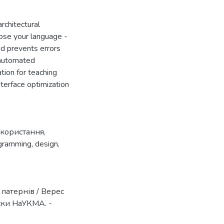
rchitectural
oose your language -
nd prevents errors
 automated
ion for teaching
nterface optimization
икористання
,
ogramming
,
design
,
патернів / Верес
иски НаУКМА. -