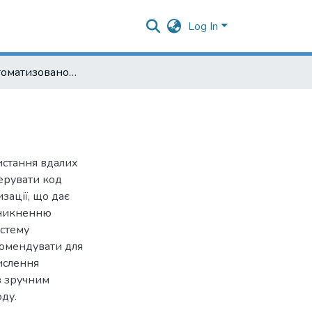
Log In
Система автоматизованого генерування патернів
стання вдалих
ерувати код
зації, що дає
виникненню
стему
комендувати для
ислення
з зручним
ду.