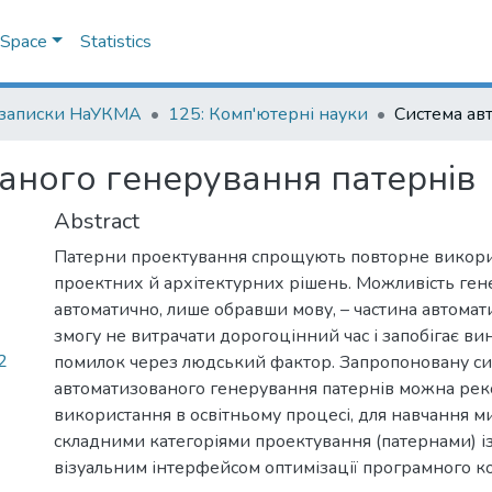
DSpace
Statistics
 записки НаУКМА
125: Комп'ютерні науки
аного генерування патернів
Abstract
Патерни проектування спрощують повторне викори
проектних й архітектурних рішень. Можливість ген
автоматично, лише обравши мову, – частина автомати
змогу не витрачати дорогоцінний час і запобігає 
2
помилок через людський фактор. Запропоновану си
автоматизованого генерування патернів можна ре
використання в освітньому процесі, для навчання м
складними категоріями проектування (патернами) і
візуальним інтерфейсом оптимізації програмного ко