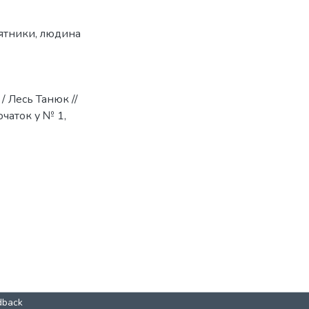
сятники
,
людина
/ Лесь Танюк //
очаток у № 1,
dback