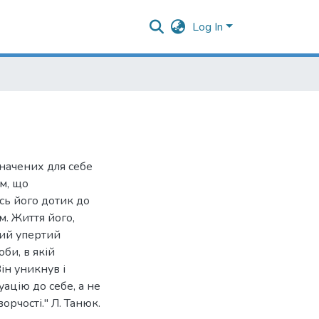
Log In
начених для себе
им, що
есь його дотик до
. Життя його,
кий упертий
би, в якій
ін уникнув і
уацію до себе, а не
ворчості." Л. Танюк.