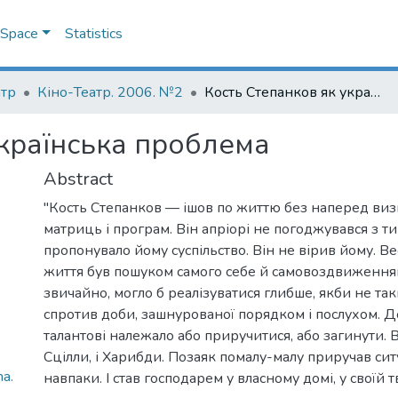
DSpace
Statistics
атр
Кіно-Театр. 2006. №2
Кость Степанков як українська проблема
українська проблема
Abstract
"Кость Степанков — ішов по життю без наперед виз
матриць і програм. Він апріорі не погоджувався з т
пропонувало йому суспільство. Він не вірив йому. В
життя був пошуком самого себе й самовоздвиженням
звичайно, могло б реалізуватися глибше, якби не та
спротив доби, зашнурованої порядком і послухом. До
талантові належало або приручитися, або загинути. В
Сцілли, і Харибди. Позаяк помалу-малу приручав сит
a.
навпаки. І став господарем у власному домі, у своїй т