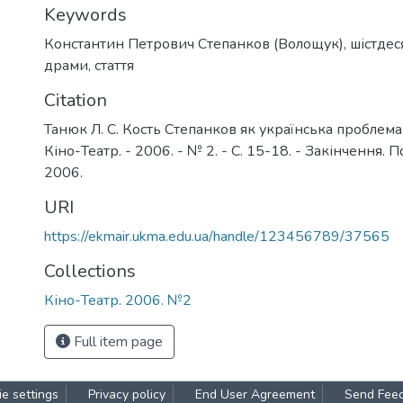
Keywords
Константин Петрович Степанков (Волощук)
,
шістде
драми
,
стаття
Citation
Танюк Л. С. Кость Степанков як українська проблема 
Кіно-Театр. - 2006. - № 2. - С. 15-18. - Закінчення. П
2006.
URI
https://ekmair.ukma.edu.ua/handle/123456789/37565
Collections
Кіно-Театр. 2006. №2
Full item page
e settings
Privacy policy
End User Agreement
Send Fee