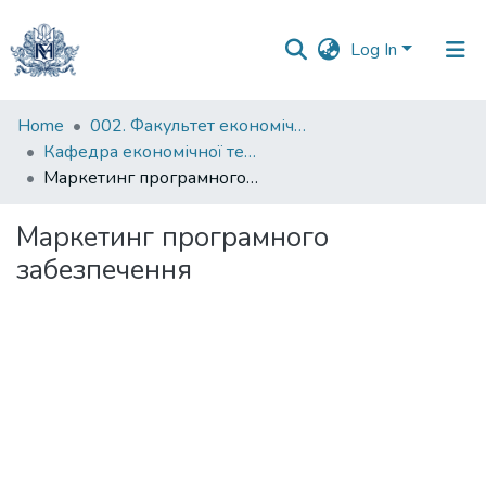
Log In
Communities
Home
002. Факультет економічних наук
&
Кафедра економічної теорії
Collections
Маркетинг програмного забезпечення
All of DSpace
Маркетинг програмного
забезпечення
Statistics