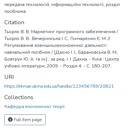
передача технологій
,
інформаційні технології
,
розділ
посібника
Citation
Тьорло В. В. Маркетинг програмного забезпечення /
Тьорло В. В., Вечеринська І. С., Гончаренко Є. М. //
Регулювання зовнішньоекономічної діяльності :
навчальний посібник / [Дахно І. І., Барановська В. М.,
Бовтрук Ю. А. та ін.] ; за ред. І. І. Дахна. - Київ : Центр
учбової літератури, 2009. - Розділ 4. - С. 180-207.
URI
https://ekmair.ukma.edu.ua/handle/123456789/20821
Collections
Кафедра економічної теорії
Full item page