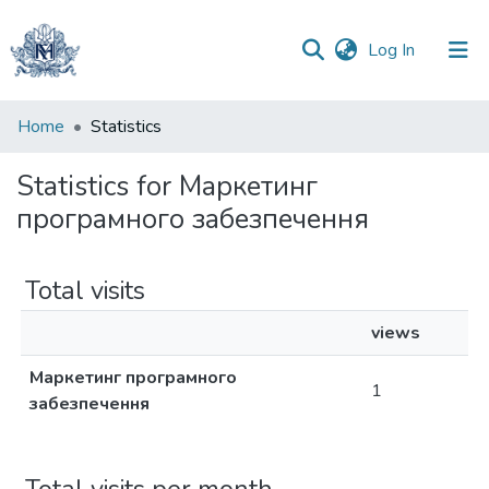
(current)
Log In
Communities
Home
Statistics
&
Collections
Statistics for Маркетинг
програмного забезпечення
All of DSpace
Total visits
views
Маркетинг програмного
1
забезпечення