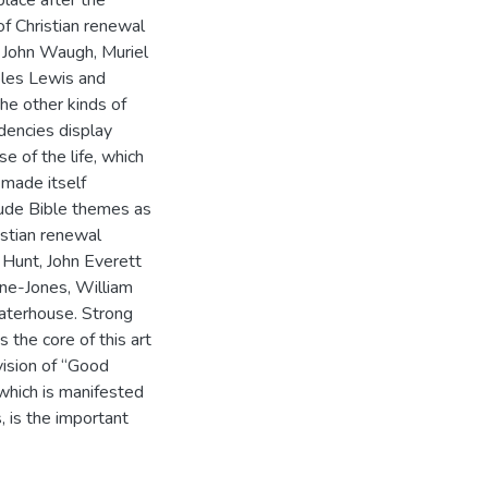
lace after the
of Christian renewal
. John Waugh, Muriel
ples Lewis and
he other kinds of
ndencies display
e of the life, which
t made itself
lude Bible themes as
ristian renewal
Hunt, John Everett
ne-Jones, William
aterhouse. Strong
s the core of this art
vision of “Good
which is manifested
, is the important