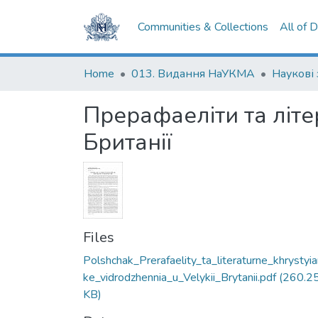
Communities & Collections
All of 
Home
013. Видання НаУКМА
Прерафаеліти та літ
Британії
Files
Polshchak_Prerafaelity_ta_literaturne_khrystyi
ke_vidrodzhennia_u_Velykii_Brytanii.pdf
(260.2
KB)