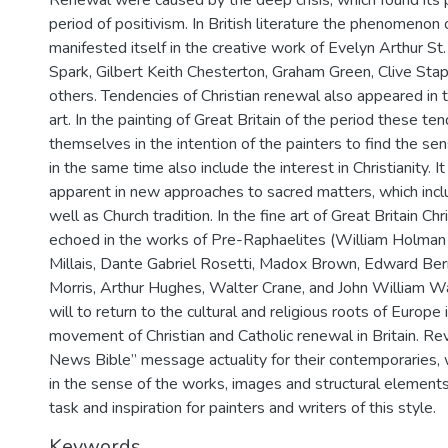
Renewal were caused by the deep crisis, which found its p
period of positivism. In British literature the phenomenon 
manifested itself in the creative work of Evelyn Arthur St
Spark, Gilbert Keith Chesterton, Graham Green, Clive Sta
others. Tendencies of Christian renewal also appeared in t
art. In the painting of Great Britain of the period these te
themselves in the intention of the painters to find the sens
in the same time also include the interest in Christianity. I
apparent in new approaches to sacred matters, which inc
well as Church tradition. In the fine art of Great Britain Ch
echoed in the works of Pre-Raphaelites (William Holman 
Millais, Dante Gabriel Rosetti, Madox Brown, Edward Ber
Morris, Arthur Hughes, Walter Crane, and John William W
will to return to the cultural and religious roots of Europe i
movement of Christian and Catholic renewal in Britain. Re
News Bible” message actuality for their contemporaries, 
in the sense of the works, images and structural elements
task and inspiration for painters and writers of this style.
Keywords