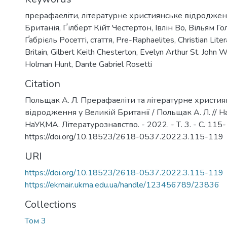
прерафаеліти
,
літературне християнське відродже
Британія
,
Ґілберт Кійт Честертон
,
Івлін Во
,
Вільям Го
Ґабрієль Росетті
,
стаття
,
Pre-Raphaelites
,
Christian Lite
Britain
,
Gilbert Keith Chesterton
,
Evelyn Arthur St. John 
Holman Hunt
,
Dante Gabriel Rosetti
Citation
Польщак А. Л. Прерафаеліти та літературне христи
відродження у Великій Британії / Польщак А. Л. // Н
НаУКМА. Літературознавство. - 2022. - Т. 3. - С. 115-
https://doi.org/10.18523/2618-0537.2022.3.115-119
URI
https://doi.org/10.18523/2618-0537.2022.3.115-119
https://ekmair.ukma.edu.ua/handle/123456789/23836
Collections
Том 3