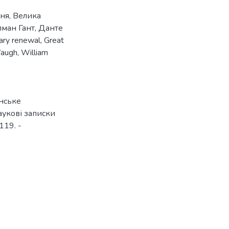
ння
,
Велика
лман Гант
,
Данте
rary renewal
,
Great
Waugh
,
William
янське
аукові записки
119. -