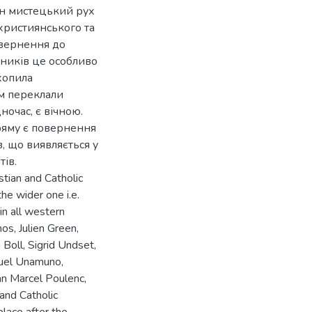
дин мистецький рух
 християнського та
овернення до
жників це особливо
хопила
ям переклали
ночас, є вічною.
ряму є повернення
в, що виявляється у
тів.
stian and Catholic
the wider one i.e.
in all western
os, Julien Green,
 Boll, Sigrid Undset,
guel Unamuno,
an Marcel Poulenc,
 and Catholic