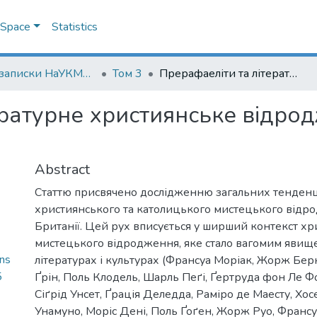
DSpace
Statistics
Наукові записки НаУКМА. Літературознавство
Том 3
Прерафаеліти та літературне християнське відродження у Великій Британії
ературне християнське відро
Abstract
Статтю присвячено дослідженню загальних тенден
християнського та католицького мистецького відр
Британії. Цей рух вписується у ширший контекст х
мистецького відродження, яке стало вагомим явище
ans
літературах і культурах (Франсуа Моріак, Жорж Бе
5
Ґрін, Поль Клодель, Шарль Пеґі, Ґертруда фон Ле Фо
Сіґрід Унсет, Ґрація Деледда, Раміро де Маесту, Хос
Унамуно, Моріс Дені, Поль Ґоґен, Жорж Руо, Франс