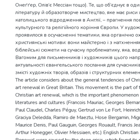
Онеґґер, Олів’є Мессіан тощо). Те, що об’єднує в о
літературу й образотворче мистецтво, яке має риси
католицького відродження в Англії, – прагнення п
культурного та релігійного коріння Європи. У худо
проявилося в осучасненні тематики, яка органічно о
християнські мотиви: вони майстерно і з натхненн
біблейські сюжети на сучасну проблематику, яка, вод
Вагомим для письменників і художників цього нап
актуальності євангельського послання для сучасникі
змісті художніх творів, образів і структурних елемен
The article considers about the general tendencies of Chri
art renewal in Great Britain. This movement is the part of 
Christian art renewal, which is the important phenomenon 
literatures and cultures (Francois Mauriac, Georges Bernan
Paul Claudel, Charles Péguy, Gertrud von Le Fort, Heinrich
Graciya Deledda, Ramiro de Maeztu, Hose Bergamin, Mi
Maurice Denis, Paul Gauguin, Georges Rouault, Francis Je
Arthur Honegger, Olivier Messiaen, etc.) English Christian