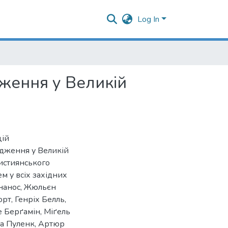
Log In
дження у Великій
цій
одження у Великій
ристиянського
м у всіх західних
рнанос, Жюльєн
рт, Генріх Белль,
е Берґамін, Міґель
уа Пуленк, Артюр