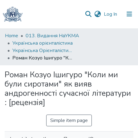
(current)
Log In
Communities
Home
013. Видання НаУКМА
&
Українська орієнталістика
Collections
Українська Орієнталістика. Випуск 1, 2006
Роман Козуо Ішигуро "Коли ми були сиротами" як вияв андрогенності сучасної літератури : [рецензія]
All of DSpace
Роман Козуо Ішигуро "Коли ми
Statistics
були сиротами" як вияв
андрогенності сучасної літератури
: [рецензія]
Simple item page