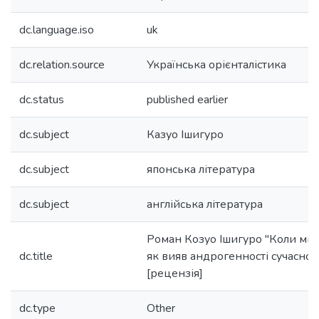
dc.language.iso
uk
dc.relation.source
Українська орієнталістика
dc.status
published earlier
dc.subject
Казуо Ішигуро
dc.subject
японська література
dc.subject
англійська література
Роман Козуо Ішигуро "Коли ми 
dc.title
як вияв андрогенності сучасної 
[рецензія]
dc.type
Other