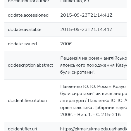
dc.contributor.author
Павленко, Ю.
dc.date.accessioned
2015-09-23T21:14:41Z
dc.date.available
2015-09-23T21:14:41Z
dc.date.issued
2006
Рецензія на роман англійсько
dc.description.abstract
японського походження Казуо 
були сиротами".
Павленко Ю. Ю. Роман Козуо І
були сиротами" як вияв андроге
dc.identifier.citation
літератури / Павленко Ю. Ю. // 
орієнталістика : [збірник науков
2006. - Вип. 1. - С. 215-218.
dc.identifier.uri
https://ekmair.ukma.edu.ua/hand