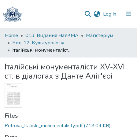
(current)
Log In
Communities
Home
013. Видання НаУКМА
Магістеріум
&
Вип. 12. Культурологія
Collections
Італійські монументалісти XV-XVI ст. в діалогах з Данте Аліг'єрі
All of DSpace
Італійські монументалісти XV-XVI
ст. в діалогах з Данте Аліг'єрі
Statistics
Files
Petrova_Italiiski_monumentalisty.pdf
(718.04 KB)