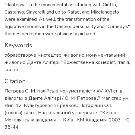
"danteana" in the monumental art starting with Giotto,
Castanyo, Sinyorelli and up to Rafael and Mikelandgelo
were examined. As well, the transformation of the
figurative models in the Dante s personality and "Comedy's"
themes perception were obviously pictured.
Keywords
образотворче мистецтво
,
живопис
,
монументальний
живопис
,
Данте Аліг'єрі
,
"Божественна комедія"
,
Італія
,
стаття
Citation
Петрова О. М. Італійські монументалісти XV-XVI ст. в
діалогах з Данте Аліг'єрі / О. М. Петрова // Маґістеріум.
Вип. 12. Культурологія / редкол.: Погорілий О. І.
(голова) та ін. ; Національний університет "Києво-
Могилянська академія". - Київ : КМ Академія, 2003. - С.
38-44.