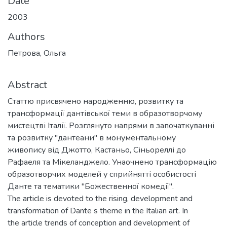
Date
2003
Authors
Петрова, Ольга
Abstract
Статтю присвячено народженню, розвитку та
трансформації дантівської теми в образотворчому
мистецтві Італії. Розглянуто напрями в започаткуванні
та розвитку "дантеани" в монументальному
живопису від Джотто, Кастаньо, Сіньореллі до
Рафаеля та Мікеланджело. Унаочнено трансформацію
образотворчих моделей у сприйнятті особистості
Данте та тематики "Божественної комедії".
The article is devoted to the rising, development and
transformation of Dante s theme in the Italian art. In
the article trends of conception and development of