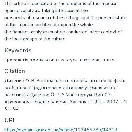
This article is dedicated to the problems of the Tripolian
figurines analysis. Taking into account the
prospects of research of these things and the present state
of the Tripolian problematic upon the whole,
the figurines analysis must be conducted in the context of
the local groups of the culture.
Keywords
археологія
,
трипільська культура
,
пластика
,
стаття
Citation
Дяченко О. В. Регіональна специфіка чи етнографічні
особливості? (один з аспектів аналізу трипільської
пластики) / Дяченко О. В. // Маґістеріум. Вип. 27.
Археологічні студії / [упоряд. Залізняк Л. Л.]. - 2007. - С.
31-34.
URI
https://ekmair.ukma.edu.ua/handle/123456789/14319