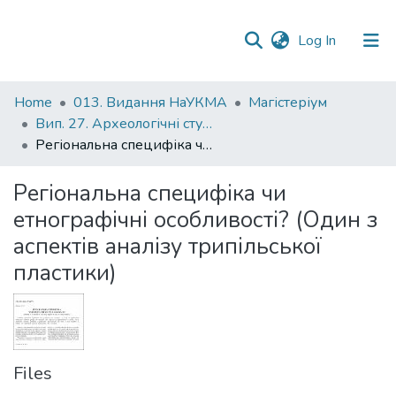
(current)
Log In
Statistics
Home
013. Видання НаУКМА
Магістеріум
Вип. 27. Археологічні студії
Регіональна специфіка чи етнографічні особливості? (Один з аспектів аналізу трипільської пластики)
Регіональна специфіка чи
етнографічні особливості? (Один з
аспектів аналізу трипільської
пластики)
Files