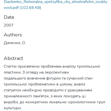
Diachenko_Rehionalna_spetsyfika_chy_etnohrafichni_osobly
vosti.pdf
(102.68 KB)
Date
2007
Authors
Дяченко, О.
Abstract
Статтю присвячено проблемам аналізу трипільської
пластики. З огляду на перспективи
подальшого вивчення фігурок та сучасний стан
трипільської проблематики в цілому, аналіз
статуеток необхідно проводити з урахуванням
приналежності пам'яток, з яких походять ці
вироби, до конкретних локально-хронологічних груп
культури.