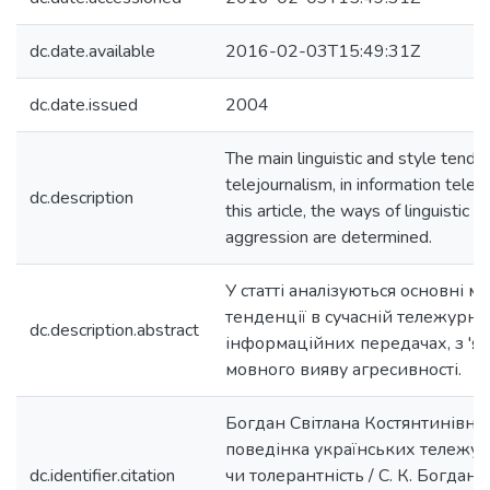
dc.date.available
2016-02-03T15:49:31Z
dc.date.issued
2004
The main linguistic and style tenden
telejournalism, in information telec
dc.description
this article, the ways of linguistic i
aggression are determined.
У статті аналізуються основні м
тенденції в сучасній тележурнал
dc.description.abstract
інформаційних передачах, з 'я
мовного вияву агресивності.
Богдан Світлана Костянтинівна
поведінка українських тележурна
dc.identifier.citation
чи толерантність / С. К. Богдан 