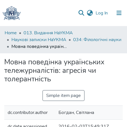
(current)
Log In
Communities
Home
013. Видання НаУКМА
&
Наукові записки НаУКМА
034: Філологічні науки
Collections
Мовна поведінка українських тележурналістів: агресія чи толерантність
All of DSpace
Мовна поведінка українських
тележурналістів: агресія чи
Statistics
толерантність
Simple item page
dc.contributor.author
Богдан, Світлана
dc.date.accessioned
2016-02-03T15:49:31Z