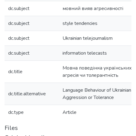
dc.subject
мовний вияв агресивності
dc.subject
style tendencies
dc.subject
Ukrainian telejournalism
dc.subject
information telecasts
Мовна поведінка українських т
dc.title
агресія чи толерантність
Language Behaviour of Ukrainian TV
dc.title.alternative
Aggression or Tolerance
dc.type
Article
Files