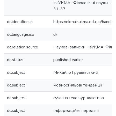
НаУКМА : Філологічні науки. - 200
31-37.
dc.identifier.uri
https://ekmair.ukma.edu.ua/hand
dc.language.iso
uk
dc.relation.source
Наукові записки НаУКМА: Філол
dc.status
published earlier
dc.subject
Михайло Грушевський
dc.subject
мовностильові тенденції
dc.subject
сучасна тележурналістика
dc.subject
інформаційні передачі