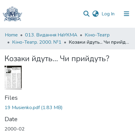
(current)
Log In
Communities
Home
013. Видання НаУКМА
Кіно-Театр
&
Кіно-Театр. 2000. №1
Козаки йдуть... Чи прийдуть?
Collections
Козаки йдуть... Чи прийдуть?
All of DSpace
Statistics
Files
19 Musienko.pdf
(1.83 MB)
Date
2000-02