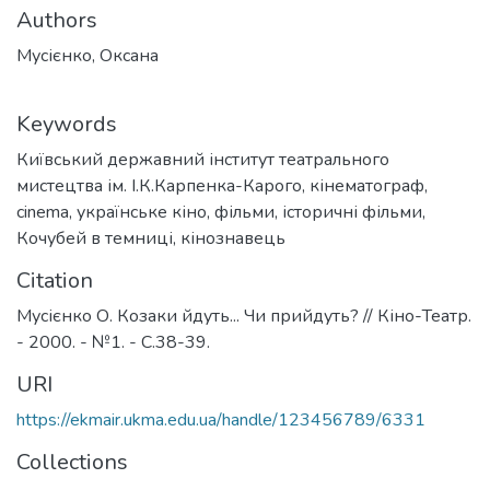
Authors
Мусієнко, Оксана
Keywords
Київський державний інститут театрального
мистецтва ім. І.К.Карпенка-Карого
,
кінематограф
,
cinema
,
українське кіно
,
фільми
,
історичні фільми
,
Кочубей в темниці
,
кінознавець
Citation
Мусієнко О. Козаки йдуть... Чи прийдуть? // Кіно-Театр.
- 2000. - №1. - С.38-39.
URI
https://ekmair.ukma.edu.ua/handle/123456789/6331
Collections