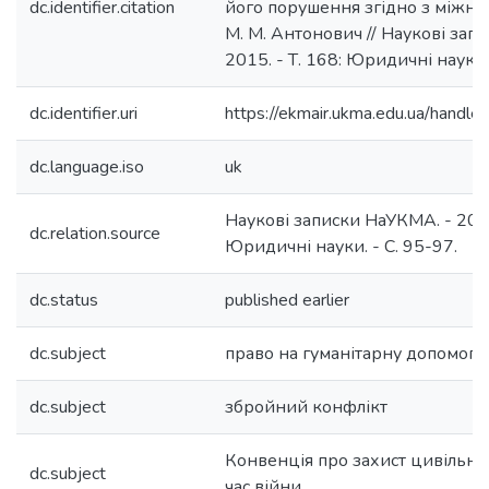
dc.identifier.citation
його порушення згідно з міжна
М. М. Антонович // Наукові зап
2015. - Т. 168: Юридичні науки. 
dc.identifier.uri
https://ekmair.ukma.edu.ua/hand
dc.language.iso
uk
Наукові записки НаУКМА. - 2015.
dc.relation.source
Юридичні науки. - С. 95-97.
dc.status
published earlier
dc.subject
право на гуманітарну допомогу
dc.subject
збройний конфлікт
Конвенція про захист цивільно
dc.subject
час війни