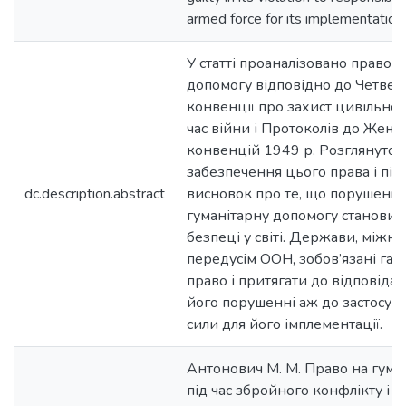
armed force for its implementation.
У статті проаналізовано право н
допомогу відповідно до Четвер
конвенції про захист цивільног
час війни і Протоколів до Жен
конвенцій 1949 р. Розглянуто 
забезпечення цього права і пі
dc.description.abstract
висновок про те, що порушення
гуманітарну допомогу становить
безпеці у світі. Держави, міжна
передусім ООН, зобов’язані гар
право і притягати до відповіда
його порушенні аж до застосув
сили для його імплементації.
Антонович М. М. Право на гума
під час збройного конфлікту і в