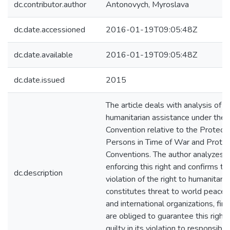
dc.contributor.author
Antonovych, Myroslava
dc.date.accessioned
2016-01-19T09:05:48Z
dc.date.available
2016-01-19T09:05:48Z
dc.date.issued
2015
The article deals with analysis of th
humanitarian assistance under the
Convention relative to the Protectio
Persons in Time of War and Proto
Conventions. The author analyzes 
enforcing this right and confirms th
dc.description
violation of the right to humanitari
constitutes threat to world peace a
and international organizations, firs
are obliged to guarantee this right
guilty in its violation to responsibili