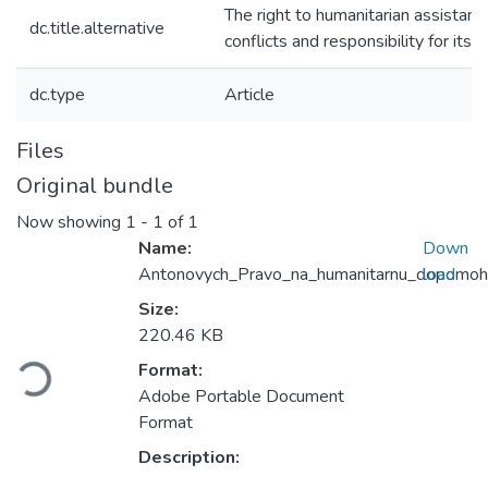
The right to humanitarian assistan
dc.title.alternative
conflicts and responsibility for its v
dc.type
Article
Files
Original bundle
Now showing
1 - 1 of 1
Name:
Down
Antonovych_Pravo_na_humanitarnu_dopomoh
load
Size:
Loading...
220.46 KB
Format:
Adobe Portable Document
Format
Description: