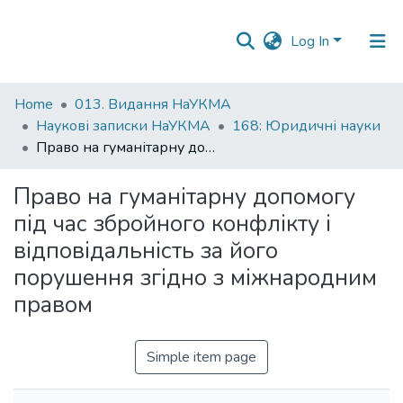
Log In
Communities
Home
013. Видання НаУКМА
&
Наукові записки НаУКМА
168: Юридичні науки
Collections
Право на гуманітарну допомогу під час збройного конфлікту і відповідальність за його порушення згідно з міжнародним правом
All of DSpace
Право на гуманітарну допомогу
під час збройного конфлікту і
Statistics
відповідальність за його
порушення згідно з міжнародним
правом
Simple item page